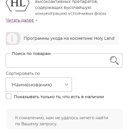
высокоактивных препаратов,
Лечение акне
Россия
Крем тональный
содержащих высочайшую
Обновление кожи
концентрацию устойчивых форм
Лосьон
витамина С (L-аскорбиновая кислота, аскорбил
Читать далее
Очищение
фосфат магния, аскорбил пальмитат), а также ценные
Маска
Постакне
увлажняющие, питательные и регенерирующие
ဆ
Мусс
компоненты природного происхождения.
Программы ухода на косметике Holy Land
Против морщин
Мыло
Витамин С
(аскорбиновая кислота) —
Противовозрастной
водорастворимый витамин, один из наиболее
Набор косметики
Увлажнение
1
важных для организма человека. Витамин С играет
Пилинг
незаменимую роль для поддержания здоровья и
красоты кожи, участвуя во многих сторонах ее
Пудра
Сортировать по
функционирования:
Салфетки
Наименованию
обладает антисептическим и
Сыворотка
противовоспалительным действием
Показывать только то, что есть в наличии
ускоряет регенерацию тканей и заживление
Шампунь
повреждений кожи
Эмульсия
является натуральным антибиотиком и
природным антиоксидантом
К сожалению, нам не удалось ничего найти
предохраняет от окисления целый ряд
по Вашему запросу.
биологически активных веществ (в т.ч. витамин Е