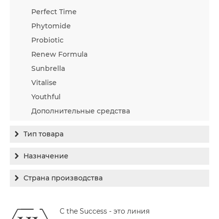
Perfect Time
Phytomide
Probiotic
Renew Formula
Sunbrella
Vitalise
Youthful
Дополнительные средства
Тип товара
Бальзам
Назначение
Гель
Гиперпигментация
Страна производства
Концентрат
Для жирной кожи
Израиль
Крем
Заживление
C the Success - это линия
Канада
Крем солнцезащитный