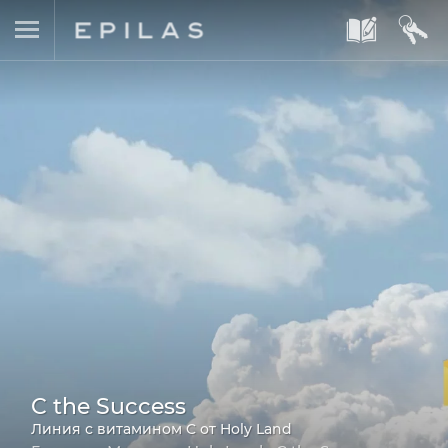
A
B
C the Success
Линия с витамином C от Holy Land