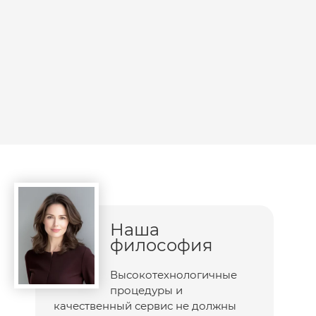
вещества, восстанавливая эластичность и
упругость кожи
Уменьшает глубину существующих морщин,
замедляет старение
Нормализует функцию сальных желёз
Укрепляет стенки сосудов и капилляров,
уменьшает их проницаемость
Осветляет кожу, придает ей светлый однородный
цвет
Защищает кожу от солнечных лучей
Усиливает воздействие АНА-кислот и ретинола
Примечания:
Препараты линии C the SUCCESS можно
применять для любого типа кожи до нанесения
обычного увлажняющего или тонального крема
Наша
После применения препаратов возможно
философия
ощущение покалывания. Это нормальная реакция,
связанная с высокой концентрацией витамина С
Высокотехнологичные
Нанесение слишком большого количества
процедуры и
препарата может вызвать раздражение кожи
качественный сервис не должны
При попадании препарата в глаза тщательно