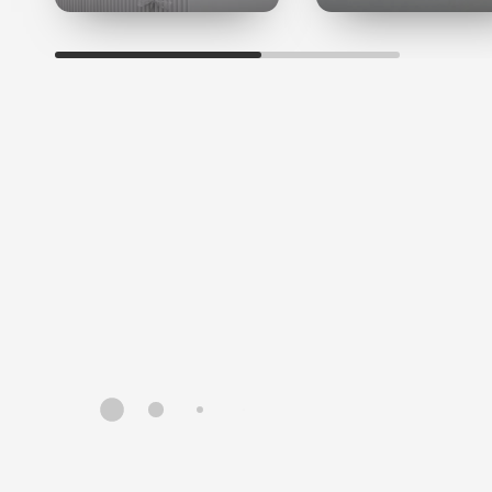
стенки сосудов и капилляров; осветляет
гиперпигментации и освежает цвет лица.
Аскорбил пальмитат
— сложный эфир аскорбиновой
и пальмитиновой кислот. Быстро впитывается кожей
и проявляет свои свойства жирорастворимого
антиоксиданта, блокатора синтеза меланина,
стимулятора синтеза коллагеновых и эластиновых
волокон.
Аскорбил фосфат магния
— устойчивая форма
витамина С. Активизирует синтез коллагена,
подавляет выработку меланина, обладает
отбеливающими, стимулирующими и
антиоксидантными свойствами.
Назначение линии
Увлажняет и смягчает кожу
Обладает мощным антиоксидантным действием
(нейтрализует свободные радикалы, являющиеся
одной из причин старения кожи)
Проникая в глубокие слои кожи, стимулирует
выработку коллагена, эластина и межклеточного