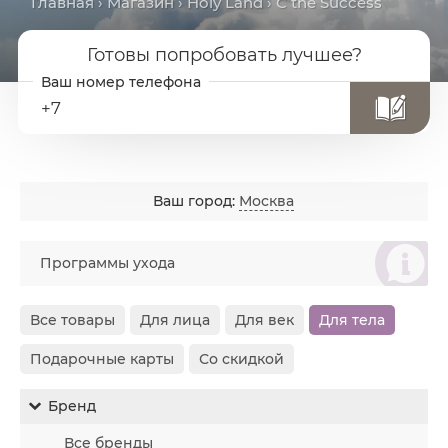
Главная
›
Магазин
›
Holy Land
› C the Success
Готовы попробовать лучшее?
+7
Ваш город:
Москва
စ
Программы ухода
Все товары
Для лица
Для век
Для тела
Подарочные карты
Со скидкой
Бренд
Все бренды