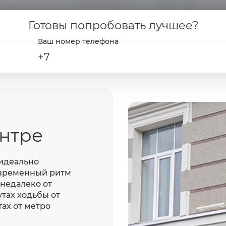
Готовы попробовать лучшее?
+7
ентре
 идеально
современный ритм
недалеко от
утах ходьбы от
тах от метро