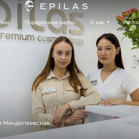
зин
Подарочные карты
О нас
Расп
 и Менделеевская