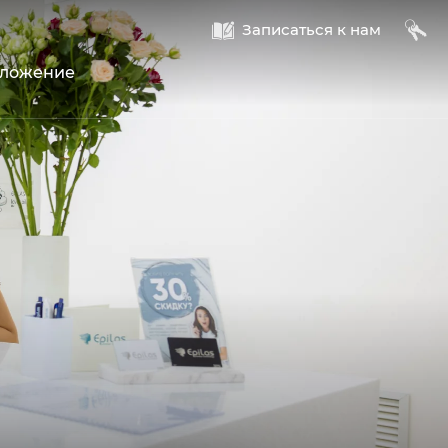
A
B
Записаться к нам
оложение