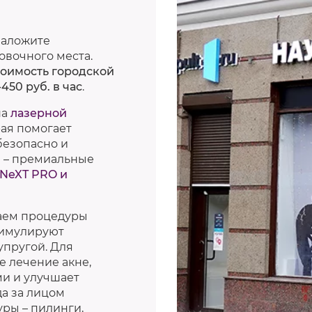
заложите
овочного места.
стоимость городской
450 руб. в час
.
на
лазерной
ая помогает
безопасно и
 – премиальные
 NeXT PRO и
аем процедуры
тимулируют
упругой. Для
 лечение акне,
ми и улучшает
да за лицом
ры – пилинги,