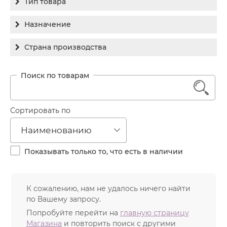
Тип товара
Holy Land
Бальзам
Назначение
Medic Control Peel
Гель
RejudiCare Synergy
Гиперпигментация
Страна производства
Концентрат
Хочу другой!
Для жирной кожи
Израиль
Крем
Заживление
Канада
1
Крем солнцезащитный
Лечение акне
Россия
Крем тональный
Обновление кожи
Сортировать по
Лосьон
Очищение
Наименованию
Маска
Постакне
Мусс
Показывать только то, что есть в наличии
Против морщин
Мыло
Противовозрастной
Набор косметики
К сожалению, нам не удалось ничего найти
Увлажнение
по Вашему запросу.
Пилинг
Попробуйте перейти на
главную страницу
Пудра
Магазина
и повторить поиск с другими