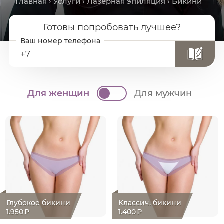
Главная
›
Услуги
›
Лазерная эпиляция
› Бикини
Готовы попробовать лучшее?
+7
Для женщин
Для мужчин
Глубокое бикини
Классич. бикини
1.950
₽
1.400
₽