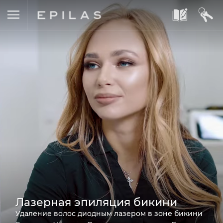
A
B
Лазерная эпиляция бикини
Удаление волос диодным лазером в зоне бикини