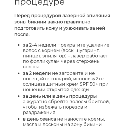
процедуре
Перед процедурой лазерной эпиляция
зоны бикини важно правильно
подготовить кожу и ухаживать за ней
после:
за 2–4 недели
прекратите удаление
волос с корнем (воск, шугаринг,
пинцет, эпилятор) – лазер работает
по фолликулам через стержень
волоса
за 2 недели
не загорайте и не
посещайте солярий, используйте
солнцезащитный крем SPF 50+ при
ношении открытой одежды
за день или в день процедуры
аккуратно сбрейте волосы бритвой,
чтобы избежать порезов и
раздражения
в день сеанса
не наносите кремы,
масла и лосьоны на зону бикини