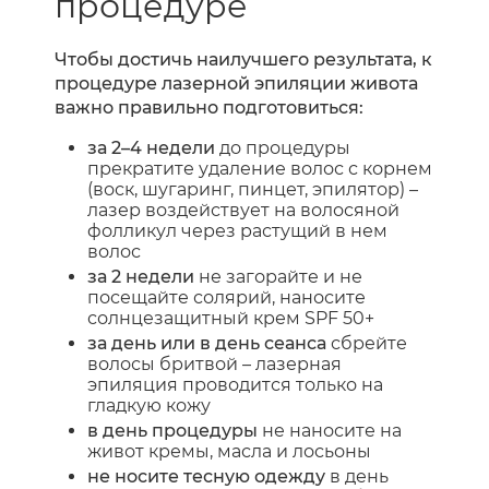
процедуре
Чтобы достичь наилучшего результата, к
процедуре лазерной эпиляции живота
важно правильно подготовиться:
за 2–4 недели
до процедуры
прекратите удаление волос с корнем
(воск, шугаринг, пинцет, эпилятор) –
лазер воздействует на волосяной
фолликул через растущий в нем
волос
за 2 недели
не загорайте и не
посещайте солярий, наносите
солнцезащитный крем SPF 50+
за день или в день сеанса
сбрейте
волосы бритвой – лазерная
эпиляция проводится только на
гладкую кожу
в день процедуры
не наносите на
живот кремы, масла и лосьоны
не носите тесную одежду
в день