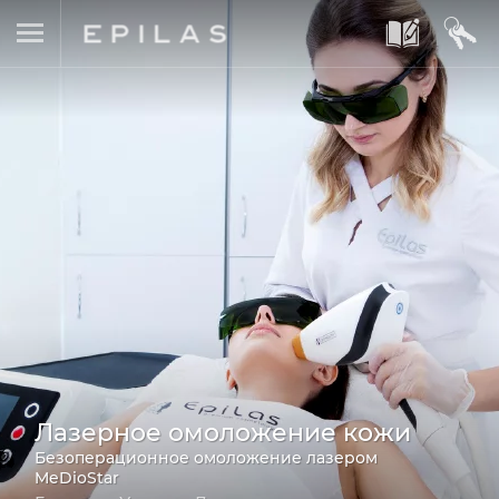
A
B
Лазерное омоложение кожи
Безоперационное омоложение лазером
MeDioStar