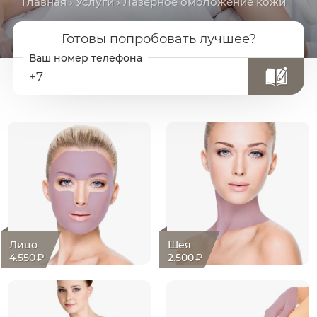
Главная
›
Услуги
› Лазерное омоложение кожи
Готовы попробовать лучшее?
+7
Лицо
Шея
4.550
₽
2.500
₽