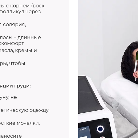
ы с корнем (воск,
 фолликул через
я солярия,
лосы – длинные
искомфорт
масла, кремы и
ры, чтобы
яции груди:
уну, не
тетическую одежду,
сткие мочалки,
наносите