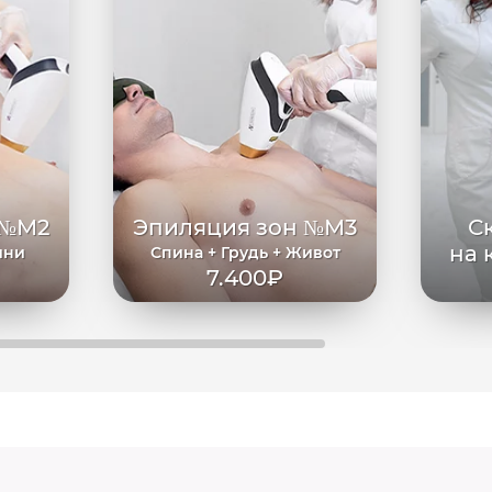
 №М2
Эпиляция зон №М3
С
на 
ини
Спина + Грудь + Живот
7.400₽