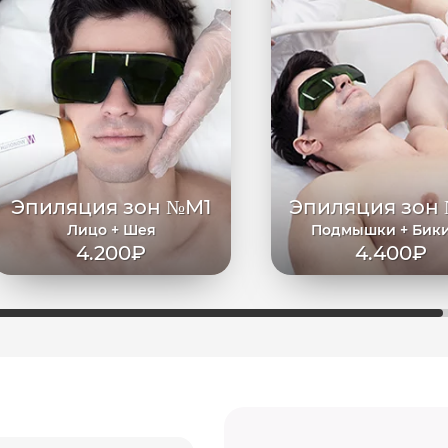
Эпиляция зон №М1
Эпиляция зон
Лицо + Шея
Подмышки + Бик
4.200₽
4.400₽