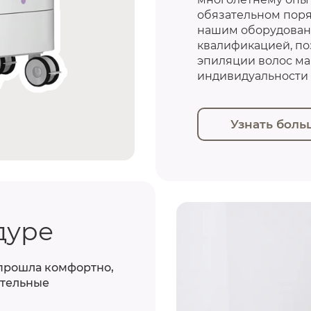
обязательном поря
нашим оборудовани
квалификацией, п
эпиляции волос ма
индивидуальности 
Узнать боль
дуре
прошла комфортно,
ительные