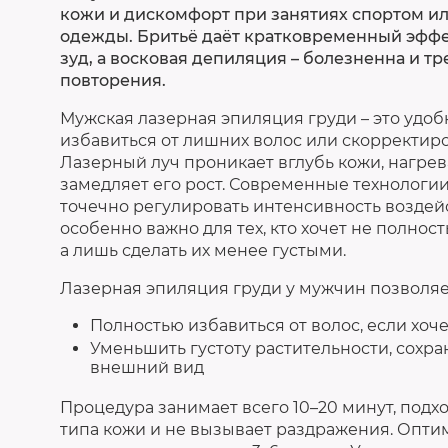
кожи и дискомфорт при занятиях спортом и
одежды. Бритьё даёт кратковременный эффе
зуд, а восковая депиляция – болезненна и тр
повторения.
Мужская лазерная эпиляция груди – это удо
избавиться от лишних волос или скорректиров
Лазерный луч проникает вглубь кожи, нагрев
замедляет его рост. Современные технологи
точечно регулировать интенсивность воздейс
особенно важно для тех, кто хочет не полнос
а лишь сделать их менее густыми.
Лазерная эпиляция груди у мужчин позволяе
Полностью избавиться от волос, если хоч
Уменьшить густоту растительности, сохр
внешний вид
Процедура занимает всего 10–20 минут, подх
типа кожи и не вызывает раздражения. Оптим