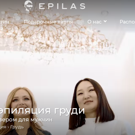
зин
Подарочные карты
О нас
Расп
эпиляция груди
азером для мужчин
ция
› Грудь