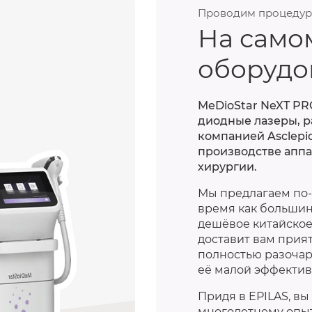
Проводим процеду
На само
оборудо
MeDioStar NeXT PRO
диодные лазеры, 
компанией Asclep
производстве аппа
хирургии.
Мы предлагаем по-
время как большин
дешёвое китайское
доставит вам прия
полностью разочару
её малой эффектив
Придя в EPILAS, в
многолетнему опыт