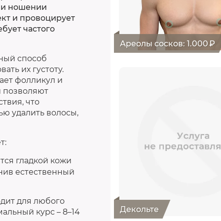
ли ношении
кт и провоцирует
ебует частого
Ареолы сосков
:
1.000
₽
бный способ
ать их густоту.
ает фолликул и
и позволяют
твия, что
тью удалить волосы,
т:
ется гладкой кожи
анив естественный
одит для любого
Декольте
альный курс – 8–14