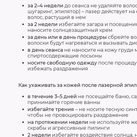
за 2–4 недели
до сеанса не удаляйте волос
шугаринг, эпилятор) – лазер действует на
волос, растущий в нем
за 2 недели
избегайте загара и посещени
наносите солнцезащитный крем
за день или в день процедуры
сбрейте во
волоски будут нагреваться и вызывать д
в день сеанса
не наносите на кожу груди 
спиртосодержащие лосьоны
носите свободную одежду
после процеду
избежать раздражения
Как ухаживать за кожей после лазерной эпил
в течение 3–5 дней
не посещайте баню, са
принимайте горячие ванны
избегайте трения
– не носите тесную син
чтобы не провоцировать раздражение
на протяжении недели
не используйте же
скрабы и агрессивные пилинги
2 недели
избегайте воздействия солнца, 