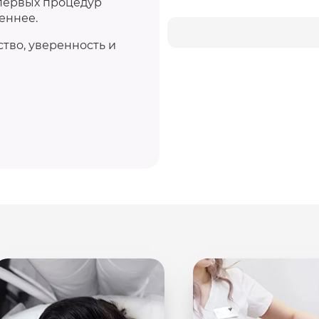
 первых процедур
еннее.
ство, уверенность и