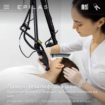
A
B
Лазерная шлифовка шеи
Удаление рубцов и морщин эрбиевым лазером на
шее
Главная
›
Услуги
›
Лазерная шлифовка кожи
›