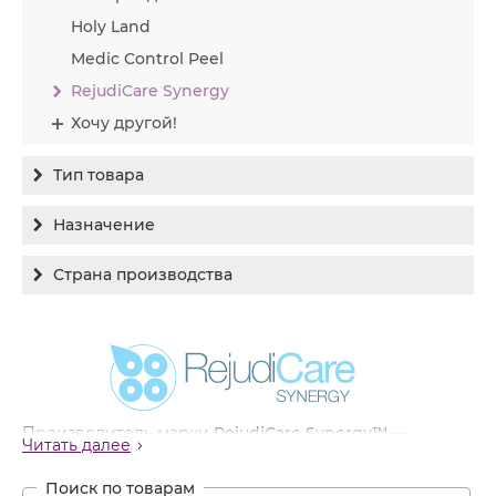
Holy Land
Medic Control Peel
RejudiCare Synergy
Хочу другой!
Тип товара
Бальзам
Назначение
Гель
Гиперпигментация
Страна производства
Концентрат
Для жирной кожи
Израиль
Крем
Заживление
Канада
Крем солнцезащитный
Лечение акне
Россия
Крем тональный
Обновление кожи
Лосьон
Производитель марки
RejudiCare Synergy™
—
Читать далее
Очищение
канадская фармацевтическая компания с
Маска
многолетним опытом работы на международных
Постакне