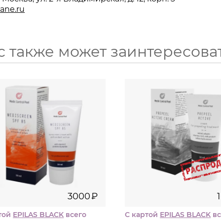
ane.ru
с также может заинтересова
50
50
мл
мл
3000
₽
1660
3000
₽
той
EPILAS BLACK
всего
С картой
EPILAS BLACK
вс