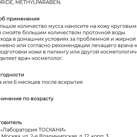
RIDE, METHYLPARABEN.
об применения
льшое количество мусса наносите на кожу круговыми
м смойте большим количеством проточной воды.
ухода в домашних условиях за проблемной и жирной 
невно или согласно рекомендации лечащего врача-к
подготовки кожи в пилингу или другой косметологи
деляет врач-косметолог.
 годности
да или 6 месяцев после вскрытия
ничение по возрасту
товитель
«Лаборатория ТОСКАНИ»
3, Москва, ул. 2-я Владимирская, д. 12, корп. 3