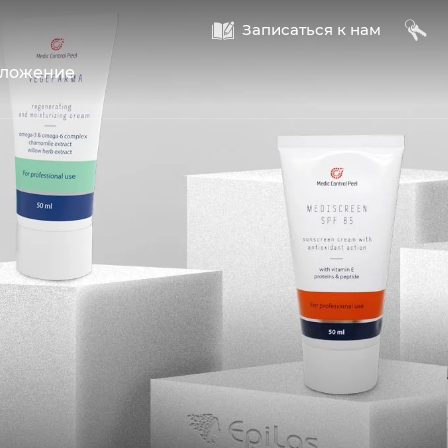
A
B
Записаться к нам
оложение