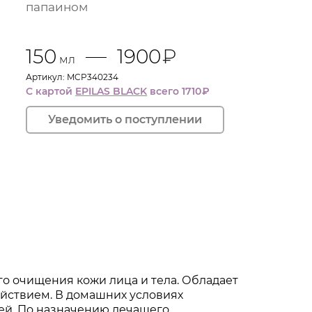
папаином
150
1900
₽
мл
Артикул: MCP340234
С картой
EPILAS BLACK
всего 1710
₽
о очищения кожи лица и тела. Обладает
ствием. В домашних условиях
ей. По назначению лечащего