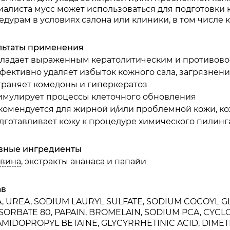
иалиста мусс может использоваться для подготовки
едурам в условиях салона или клиники, в том числе 
льтаты применения
ладает выраженным кератолитическим и противов
фективно удаляет избыток кожного сала, загрязнен
траняет комедоны и гиперкератоз
имулирует процессы клеточного обновления
комендуется для жирной и/или проблемной кожи, к
дготавливает кожу к процедуре химического пилинг
вные ингредиенты
вина
, экстракты ананаса и папайи
ав
, UREA, SODIUM LAURYL SULFATE, SODIUM COCOYL G
SORBATE 80, PAPAIN, BROMELAIN, SODIUM PCA, CYCL
MIDOPROPYL BETAINE, GLYCYRRHETINIC ACID, DIM