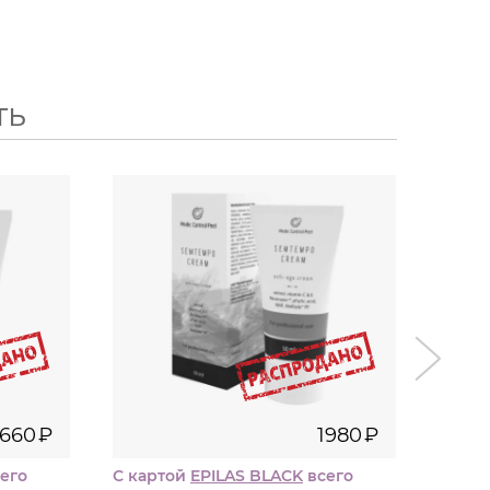
ть
50
мл
₽
1980
₽
i
1660
₽
1980
₽
его
С картой
EPILAS BLACK
всего
С кар