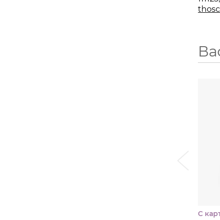
thosc
Ва
i
С кар