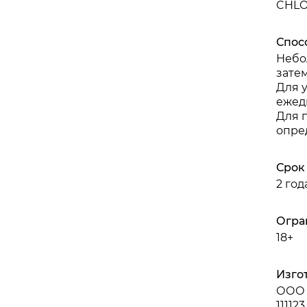
CHLO
Спос
Небо
зате
Для 
ежед
Для 
опре
Срок
2 го
Огра
18+
Изго
ООО 
11112