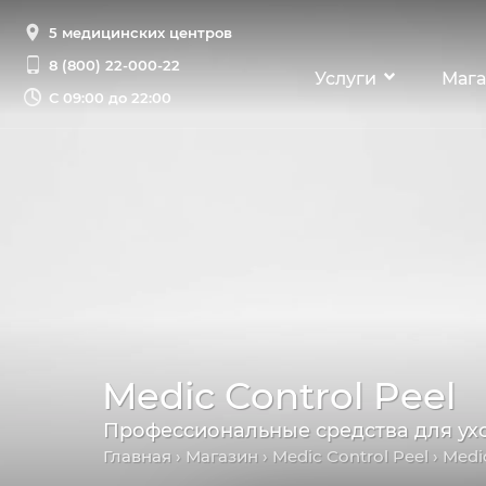
5 медицинских центров
8 (800) 22-000-22
Услуги
Мага
С
09:00 до 22:00
Medic Control Peel
Профессиональные средства для ух
Главная
›
Магазин
›
Medic Control Peel
› Medi