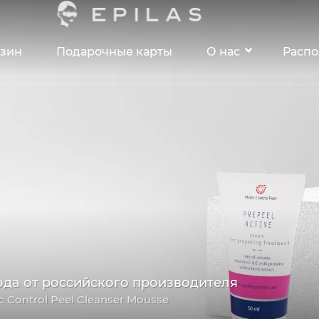
зин
Подарочные карты
О нас
Расп
ода от российского производителя
c Control Peel Cleanser Mousse