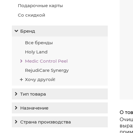
Подарочные карты
Со скидкой
Бренд
Все бренды
Holy Land
Medic Control Peel
RejudiCare Synergy
Хочу другой!
Тип товара
Бальзам
Назначение
О то
Гель
Гиперпигментация
Очищ
Страна производства
Концентрат
выра
Для жирной кожи
прим