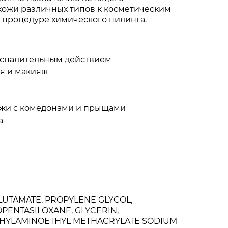
 кожи различных типов к косметическим
к процедуре химического пилинга.
оспалительным действием
ия и макияж
ожи с комедонами и прыщами
а
LUTAMATE, PROPYLENE GLYCOL,
OPENTASILOXANE, GLYCERIN,
ETHYLAMINOETHYL METHACRYLATE SODIUM