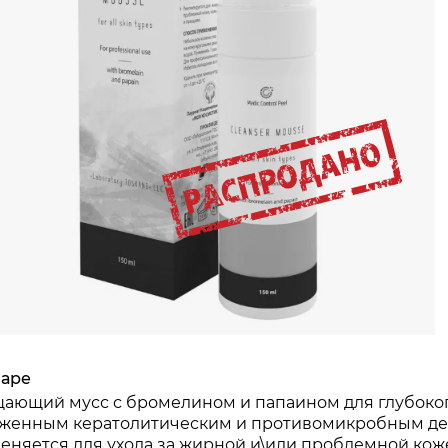
варе
ающий мусс с бромелином и папаином для глубоког
женным кератолитическим и противомикробным дей
еняется для ухода за жирной и\или проблемной кож