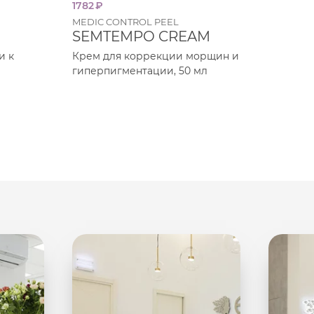
1782
₽
2214
₽
MEDIC CONTROL PEEL
MEDIC
SEMTEMPO CREAM
THR
и к
Крем для коррекции морщин и
Восст
гиперпигментации, 50 мл
проти
для п