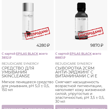
4280
₽
9870
₽
С картой
EPILAS BLACK
всего
С картой
EPILAS BLACK
всего
3852
₽
8883
₽
REJUDICARE SYNERGY
REJUDICARE SYNERGY
СРЕДСТВО ДЛЯ
СЫВОРОТКА 2CRM
УМЫВАНИЯ
АНТИ-ЭЙДЖИНГ С
SKINCLEANSE
ВИТАМИНАМИ С И Е
Мягкое пенящееся средство
Смягчает насыщенность
для умывания, рН 5,0 ± 0,5,
возрастной пигментации,
150 мл
наполняет кожу жизненной
силой, упругостью и
эластичностью, рН 3,5 ± 0,5,
30 мл