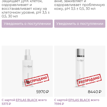
Защищает ДНК клеток,
акне, заживляет и
оздоравливает и
оздоравливает проблемную
восстанавливает кожу на
кожу, рН 3,5 ± 0,5, 30 мл
клеточном уровне, рН 3,5 ±
0,5, 30 мл
5970
₽
8440
₽
С картой
EPILAS BLACK
всего
С картой
EPILAS BLACK
всего
5373
₽
7596
₽