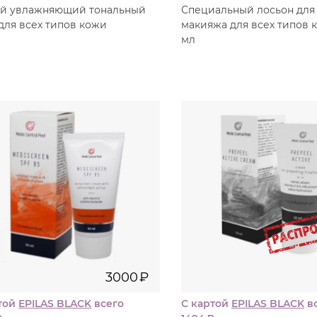
ий увлажняющий тональный
Специальный лосьон для
для всех типов кожи
макияжа для всех типов к
мл
50
50
мл
м
3000
₽
166
3000
₽
той
EPILAS
BLACK
всего
С картой
EPILAS
BLACK
в