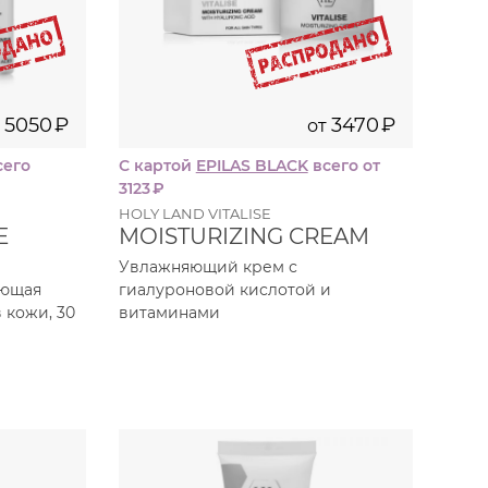
5050
₽
3470
₽
от
сего
С картой
EPILAS BLACK
всего от
3123
₽
HOLY LAND VITALISE
E
MOISTURIZING CREAM
Увлажняющий крем с
ающая
гиалуроновой кислотой и
 кожи, 30
витаминами
70
л
мл
0
₽
1750
₽