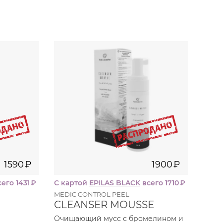
150
мл
мл
0
₽
1900
₽
1590
₽
1900
₽
его 1431
₽
С картой
EPILAS
BLACK
всего 1710
₽
MEDIC CONTROL PEEL
CLEANSER MOUSSE
Очищающий мусс с бромелином и