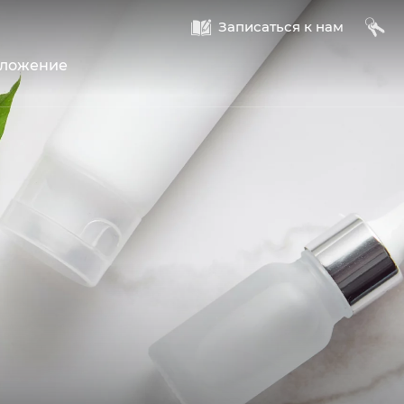
A
B
Записаться к нам
оложение