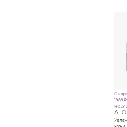
С кар
1989
HOLY 
ALO
Увлаж
кожи