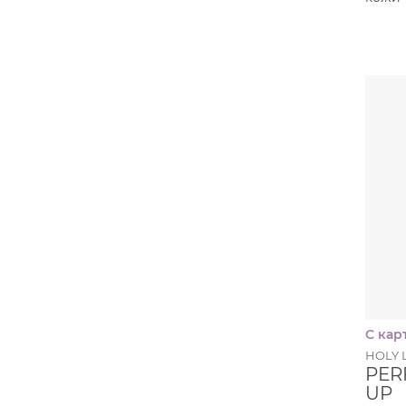
С кар
HOLY 
PER
UP