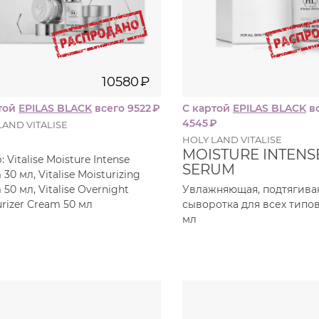
10580
₽
той
EPILAS BLACK
всего 9522
₽
С картой
EPILAS BLACK
в
4545
₽
LAND VITALISE
HOLY LAND VITALISE
MOISTURE INTENS
 Vitalise Moisture Intense
SERUM
30 мл, Vitalise Moisturizing
50 мл, Vitalise Overnight
Увлажняющая, подтягив
urizer Cream 50 мл
сыворотка для всех типов
мл
50
50
мл
м
3730
₽
376