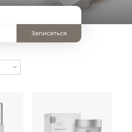
ю
50
л
мл
0
₽
3470
₽
250
мл
6250
₽