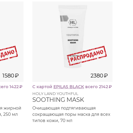
70
мл
мл
0
₽
2380
₽
1580
₽
2380
₽
его 1422
₽
С картой
EPILAS BLACK
всего 2142
₽
HOLY LAND YOUTHFUL
SOOTHING MASK
ля жирной
Очищающая подтягивающая
, 250 мл
сокращающая поры маска для всех
типов кожи, 70 мл