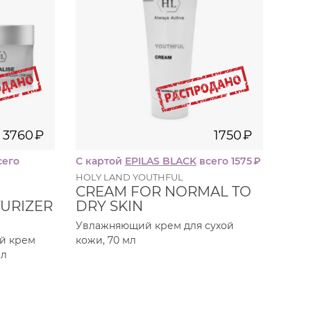
3760
₽
1750
₽
сего
С картой
EPILAS BLACK
всего 1575
₽
HOLY LAND YOUTHFUL
CREAM FOR NORMAL TO
URIZER
DRY SKIN
Увлажняющий крем для сухой
й крем
кожи, 70 мл
мл