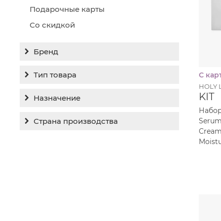
Подарочные карты
Со скидкой
Бренд
Все бренды
Тип товара
С кар
Holy Land
HOLY 
Бальзам
KIT
Назначение
Medic Control Peel
Гель
Набор:
RejudiCare Synergy
Гиперпигментация
Serum 
Страна производства
Концентрат
Cream 
Хочу другой!
Для жирной кожи
Израиль
Крем
Moist
Заживление
Канада
Крем солнцезащитный
Лечение акне
Россия
Крем тональный
Обновление кожи
Лосьон
Очищение
Маска
Постакне
Мусс