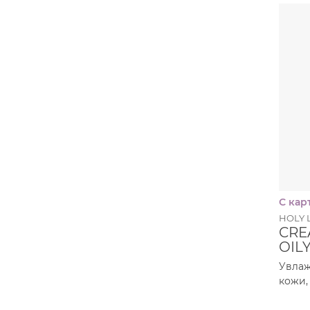
С кар
HOLY 
CRE
OILY
Увла
кожи,