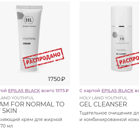
70
250
мл
1750
₽
158
1750
₽
той
EPILAS BLACK
всего 1575
₽
С картой
EPILAS BLACK
вс
LAND YOUTHFUL
HOLY LAND YOUTHFUL
AM FOR NORMAL TO
GEL CLEANSER
 SKIN
Тщательное очищение д
жняющий крем для жирной
и комбинированной кожи
 70 мл