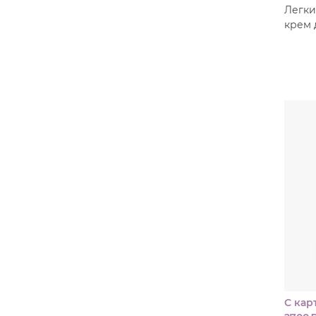
Легк
крем 
С кар