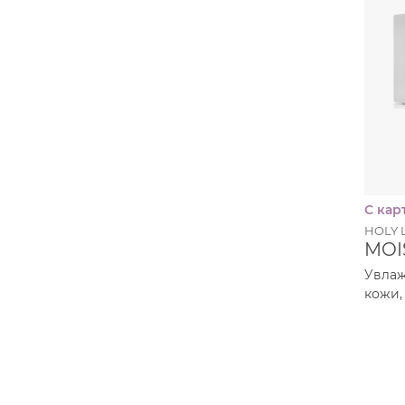
Против морщин
Мыло
Противовозрастной
Набор косметики
Увлажнение
Пилинг
Пудра
Салфетки
Сыворотка
Шампунь
С кар
Эмульсия
HOLY 
MOI
Увлаж
кожи,