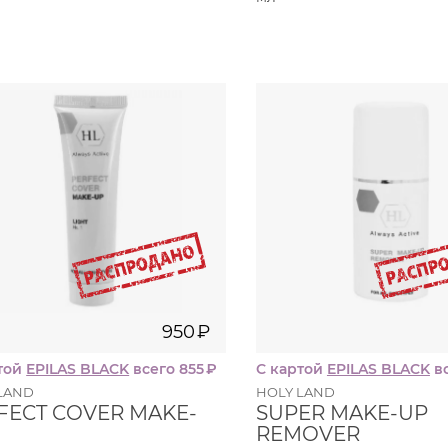
№1, 30
125
мл
950
₽
159
№2, 30
мл
950
₽
950
₽
той
EPILAS
BLACK
всего 855
₽
С картой
EPILAS
BLACK
вс
LAND
HOLY LAND
FECT COVER MAKE-
SUPER MAKE-UP
REMOVER