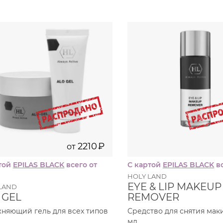
70
120
мл
2210
₽
175
250
мл
4100
₽
2210
₽
от
той
EPILAS BLACK
всего от
С картой
EPILAS BLACK
вс
₽
HOLY LAND
EYE & LIP MAKEUP
LAND
 GEL
REMOVER
няющий гель для всех типов
Средство для снятия маки
мл