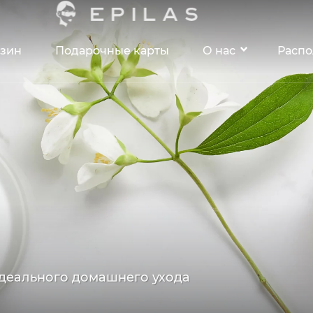
зин
Подарочные карты
О нас
Расп
деального домашнего ухода