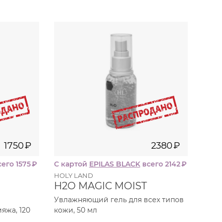
50
мл
мл
0
₽
2380
₽
1750
₽
2380
₽
его 1575
₽
С картой
EPILAS BLACK
всего 2142
₽
HOLY LAND
H2O MAGIC MOIST
Увлажняющий гель для всех типов
яжа, 120
кожи, 50 мл