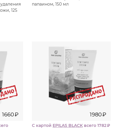
 удаления
папаином, 150 мл
ожи, 125
50
л
мл
0
₽
1980
₽
1660
₽
1980
₽
сего
С картой
EPILAS
BLACK
всего 1782
₽