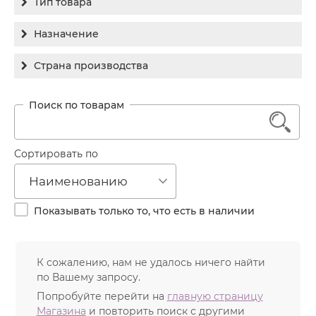
Тип товара
Holy Land
Бальзам
Назначение
Medic Control Peel
Гель
RejudiCare Synergy
Гиперпигментация
Страна производства
Концентрат
Хочу другой!
Для жирной кожи
Израиль
Крем
Заживление
Канада
1
Крем солнцезащитный
Лечение акне
Россия
Крем тональный
Обновление кожи
Сортировать по
Лосьон
Очищение
Наименованию
Маска
Постакне
Мусс
Показывать только то, что есть в наличии
Против морщин
Мыло
Противовозрастной
Набор косметики
К сожалению, нам не удалось ничего найти
Увлажнение
по Вашему запросу.
Пилинг
Попробуйте перейти на
главную страницу
Пудра
Магазина
и повторить поиск с другими