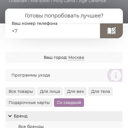
Главная
›
Магазин
›
Holy Land
› Age Defense
Готовы попробовать лучшее?
+7
Ваш город:
Москва
စ
Программы ухода
Все товары
Для лица
Для век
Для тела
Подарочные карты
Со скидкой
Бренд
Все бренды