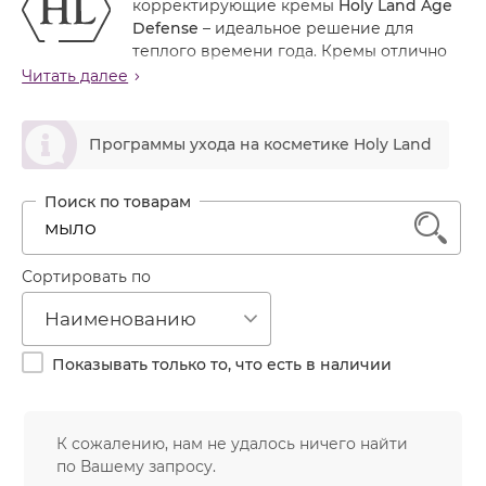
корректирующие кремы
Holy Land Age
Лечение акне
Россия
Крем тональный
Defense
– идеальное решение для
Обновление кожи
теплого времени года. Кремы отлично
Лосьон
защищают кожу от УФ-лучей, помогают сохранить
Читать далее
Очищение
влагу и усиливают липидный барьер. Благодаря
Маска
Постакне
естественному тону средства отлично маскируют
ဆ
Мусс
дефекты кожи. Их можно использовать как базу под
Программы ухода на косметике Holy Land
Против морщин
макияж. При регулярном применении средств
Мыло
Противовозрастной
улучшаются текстура и цвет кожи, сокращается
Набор косметики
количество уже имеющихся морщин и
Увлажнение
1
минимизируется вероятность появления новых.
Пилинг
Пудра
Сортировать по
Салфетки
Наименованию
Сыворотка
Показывать только то, что есть в наличии
Шампунь
Эмульсия
К сожалению, нам не удалось ничего найти
по Вашему запросу.