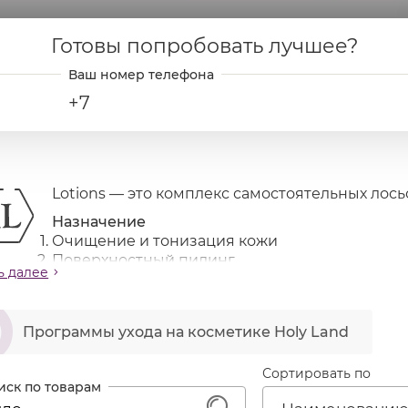
Готовы попробовать лучшее?
+7
Lotions — это комплекс самостоятельных лосьо
Назначение
Очищение и тонизация кожи
Поверхностный пилинг
ь далее
офилактика возрастных изменений и лифтинг
лажнение для всех типов кожи
ဆ
змягчение открытых и закрытых комедонов + вырав
Программы ухода на косметике Holy Land
Сортировать по