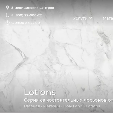
5 медицинских центров
8 (800) 22-000-22
Услуги
Мага
С
09:00 до 22:00
Lotions
Серия самостоятельных лосьонов от
Главная
›
Магазин
›
Holy Land
› Lotions