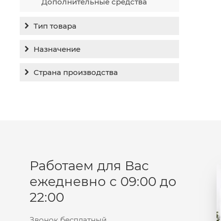
Дополнительные средства
Тип товара
Бальзам
Назначение
Гель
Гиперпигментация
Страна производства
Концентрат
Для жирной кожи
Израиль
Крем
Заживление
Канада
Крем солнцезащитный
Лечение акне
Россия
Крем тональный
Обновление кожи
Лосьон
Очищение
Маска
Работаем для Вас
Постакне
Мусс
ежедневно с 09:00 до
Против морщин
Мыло
22:00
Противовозрастной
Набор косметики
Увлажнение
Пилинг
Звонок бесплатный