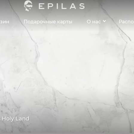
зин
Подарочные карты
О нас
Расп
 Holy Land