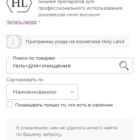
линией препаратов для
Лечение акне
Россия
Крем тональный
профессионального использования,
Обновление кожи
доказавшая свою высокую
Лосьон
эффективность в случаях средне-тяжелого и
Читать далее
Очищение
тяжелого течения угревой болезни. Препараты
Маска
Постакне
линии обладают выраженным дезинфицирующим,
ဆ
Мусс
противовоспалительным, себостатическим
Программы ухода на косметике Holy Land
Против морщин
действием, препятствуют развитию вторичной
Мыло
Противовозрастной
инфекции, рассасывают глубокие болезненные
Набор косметики
инфильтраты, сокращают поры, уменьшают частоту и
Увлажнение
1
выраженность рецидивов, сочетаются с
Пилинг
дерматологическими методами лечения акне.
Пудра
Сортировать по
Назначение линии
Салфетки
Очищение и дезинфекция кожи
Наименованию
Купирование воспаления
Сыворотка
Устранение гиперкератоза
Показывать только то, что есть в наличии
Шампунь
Улучшение микроциркуляции и кожного
метаболизма, рассасывание инфильтратов
Эмульсия
Поглощение избытков кожного сала, устранение
К сожалению, нам не удалось ничего найти
сального блеска
по Вашему запросу.
Создание антисептических условий при