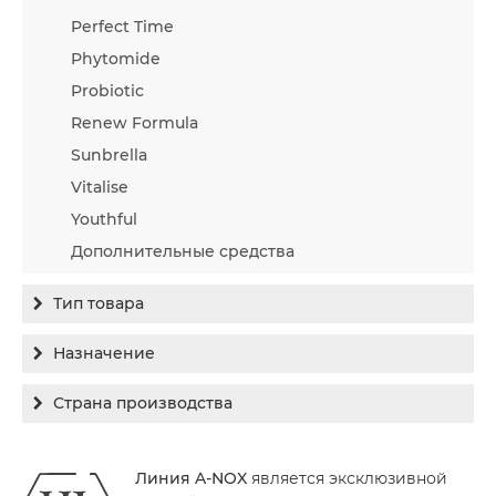
Perfect Time
Phytomide
Probiotic
Renew Formula
Sunbrella
Vitalise
Youthful
Дополнительные средства
Тип товара
Бальзам
Назначение
Гель
Гиперпигментация
Страна производства
Концентрат
Для жирной кожи
Израиль
Крем
Заживление
Линия A-NOX
является эксклюзивной
Канада
Крем солнцезащитный