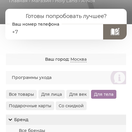
Главная
›
Магазин
›
Holy Land
› A-Nox
Готовы попробовать лучшее?
+7
Ваш город:
Москва
စ
Программы ухода
Все товары
Для лица
Для век
Для тела
Подарочные карты
Со скидкой
Бренд
Все бренды