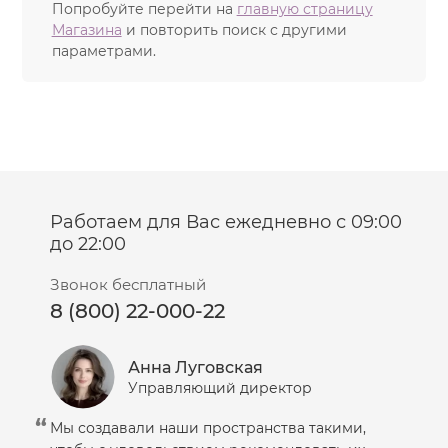
проведении глубокой чистки кожи
Попробуйте перейти на
главную страницу
Смягчение кожи, что облегчает удаление угрей во
Магазина
и повторить поиск с другими
время обработки в салоне
параметрами.
Уменьшение отека и раздражения кожи после
чистки
Выравнивание текстуры и цвета кожи
Сокращение частоты и выраженности рецидивов
Оптимальные результаты при использовании
препаратов линии A-NOX могут быть получены в том
случае, когда эти препараты используются системно,
Работаем для Вас ежедневно с 09:00
то есть в косметологической клинике и дома, строго
до 22:00
в соответствии с прилагаемыми инструкциями и
рекомендациями лечащего специалиста.
Звонок бесплатный
8 (800) 22-000-22
Анна Луговская
Управляющий директор
Мы создавали наши пространства такими,