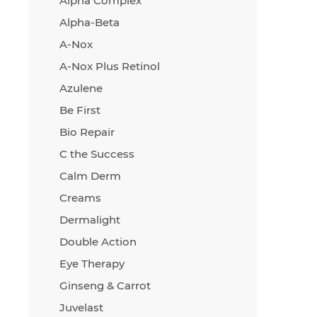
Alpha Complex
проч
Alpha-Beta
укре
A-Nox
Фито
акти
A-Nox Plus Retinol
неме
Azulene
обме
Be First
Морс
микр
Bio Repair
вита
C the Success
биол
Calm Derm
спир
увла
Creams
кожу
Dermalight
L-ас
Double Action
уско
Eye Therapy
Ginseng & Carrot
Juvelast