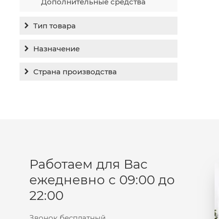
Дополнительные средства
Тип товара
Бальзам
Назначение
Гель
Гиперпигментация
Страна производства
Концентрат
Для жирной кожи
Израиль
Крем
Заживление
Канада
Крем солнцезащитный
Лечение акне
Россия
Крем тональный
Обновление кожи
Лосьон
Очищение
Маска
Работаем для Вас
Постакне
Мусс
ежедневно с 09:00 до
Против морщин
Мыло
22:00
Противовозрастной
Набор косметики
Увлажнение
Пилинг
Звонок бесплатный