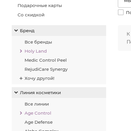
Но
Подарочные карты
Ст
По
Об
Со скидкой
Об
Ул
Бренд
Не
К
Пр
Все бренды
П
Акти
Holy Land
Фито
стру
Medic Control Peel
нахо
RejudiCare Synergy
соед
Хочу другой!
прив
Фито
Линия косметики
позв
акти
Все линии
выра
Фито
Age Control
прот
Age Defense
в кл
капи