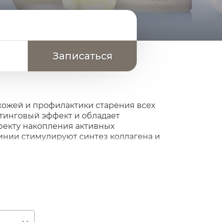
кожей и профилактики старения всех
тинговый эффект и обладает
екту накопления активных
нии стимулируют синтез коллагена и
 и упругость кожи, ускоряют обновление
ют кожу от внешних воздействий. В
аты под общим названием
AGE CONTROL
ейших достижений в области
аботан и сбалансирован таким образом,