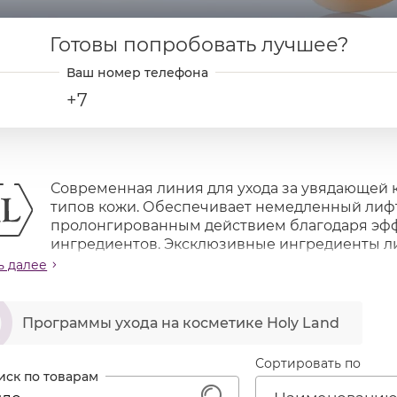
Готовы попробовать лучшее?
+7
Современная линия для ухода за увядающей 
типов кожи. Обеспечивает немедленный лиф
пролонгированным действием благодаря эфф
ингредиентов. Эксклюзивные ингредиенты ли
леточного вещества, повышают уровень влаги, тонус
ь далее
ермиса, нейтрализуют свободные радикалы и защища
ию
AGE CONTROL
входят также ампульные концентр
ဆ
LEXION-PERFECTION
, разработанные с учетом нов
Программы ухода на косметике Holy Land
етической химии и космецевтики. Состав ампул разр
ы удовлетворить потребности кожи разных типов.
Сортировать по
ачение линии