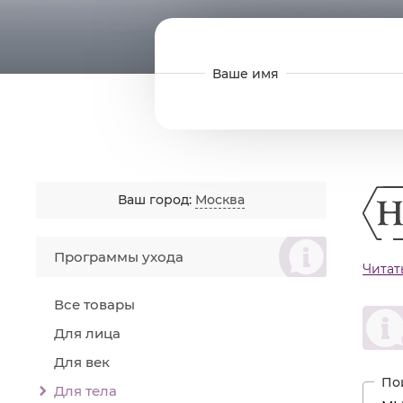
Ваш город:
Москва
စ
Программы ухода
межк
Читат
эпид
Все товары
лин
COMP
Для лица
косм
чтоб
Для век
Назн
Для тела