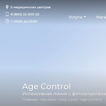
5 медицинских центров
8 (800) 22-000-22
Услуги
Мага
С
09:00 до 22:00
Age Control
Интенсивная линия с фитоэстроген
Главная
›
Магазин
›
Holy Land
› Age Control