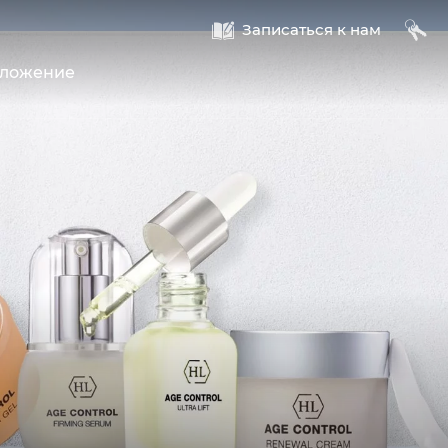
A
B
Записаться к нам
оложение