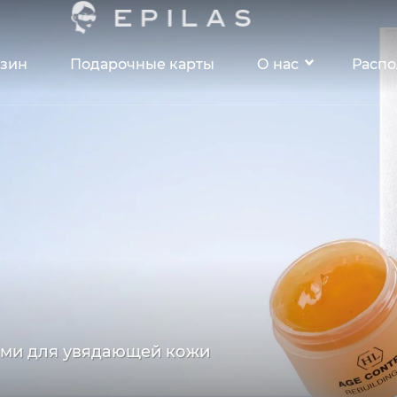
зин
Подарочные карты
О нас
Расп
ами для увядающей кожи