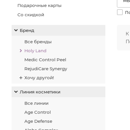
Ум
Подарочные карты
Ст
По
Со скидкой
Пр
Бренд
К
Все бренды
П
Holy Land
Medic Control Peel
RejudiCare Synergy
Хочу другой!
Линия косметики
Все линии
Age Control
Age Defense