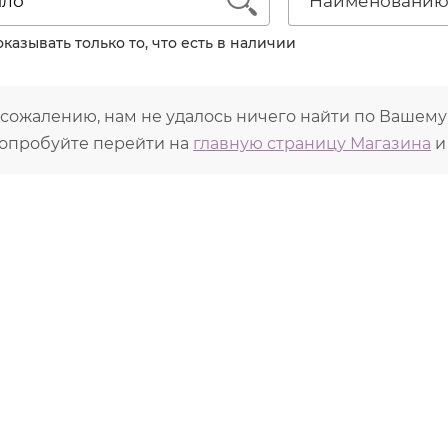
1
Наименовани
еньшает воспаления, ускоряет заживление повреж
имулирует процессы регенерации эпидермиса
казывать только то, что есть в наличии
едотвращает расширение мелких сосудов
 сожалению, нам не удалось ничего найти по Вашему
опробуйте перейти на
главную страницу Магазина
и