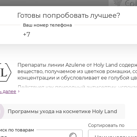
Готовы попробовать лучшее?
+7
Препараты линии Azulene от Holy Land содер
вещество, получаемое из цветков ромашки, с
концентрации и обусловливает ее голубой цв
Действует как природный антисептик, успока
ь далее
отвращает расширение мелких сосудов. Применяется 
твительной, раздраженной, склонной к куперозу и а
ဆ
араты линии Azulene можно комбинировать с любой 
Программы ухода на косметике Holy Land
ачение линии
покаивает кожу, снимает раздражение
Сортировать по
траняет сухость и шелушение
лабляет аллергические реакции