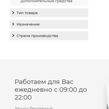
Дополнительные средства
Тип товара
Бальзам
Назначение
Гель
Гиперпигментация
Страна производства
Концентрат
Для жирной кожи
Израиль
Крем
Заживление
Канада
Крем солнцезащитный
Лечение акне
Россия
Крем тональный
Обновление кожи
Лосьон
Очищение
Маска
Работаем для Вас
Постакне
Мусс
ежедневно с 09:00 до
Против морщин
Мыло
22:00
Противовозрастной
Набор косметики
Увлажнение
Пилинг
Звонок бесплатный