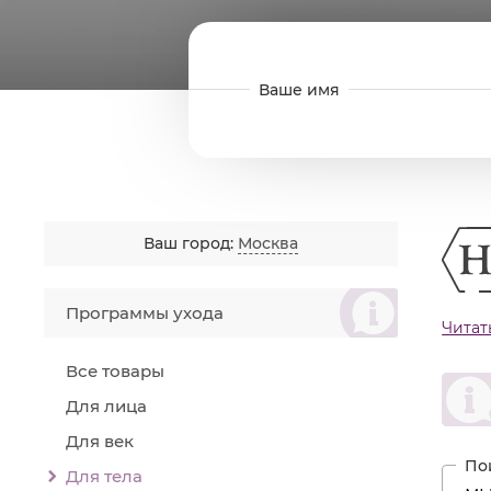
Ваш город:
Москва
စ
Программы ухода
Читат
пред
чувс
Все товары
Преп
Для лица
Назн
Ус
Для век
Ус
Для тела
Ос