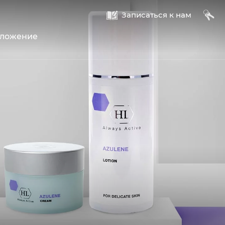
A
B
Записаться к нам
оложение