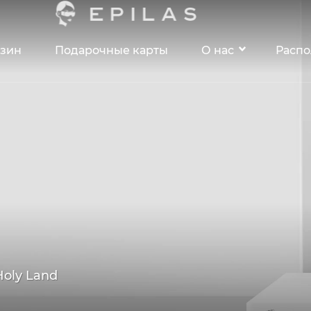
зин
Подарочные карты
О нас
Расп
Holy Land