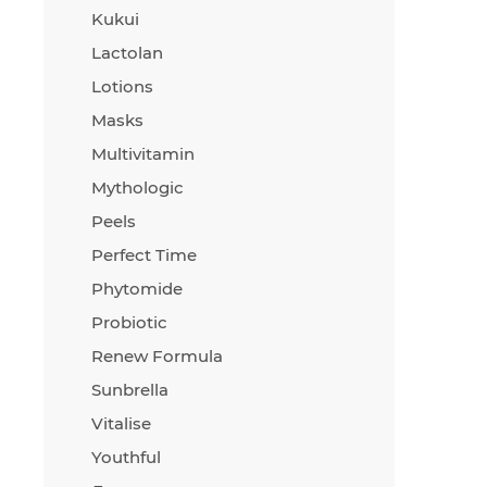
Kukui
Олив
вита
Lactolan
уровн
Lotions
поле
Masks
Масл
благ
Multivitamin
пита
Mythologic
разд
Peels
Масл
Масл
Perfect Time
кожу
Phytomide
спос
упру
Probiotic
Renew Formula
Sunbrella
Vitalise
Youthful