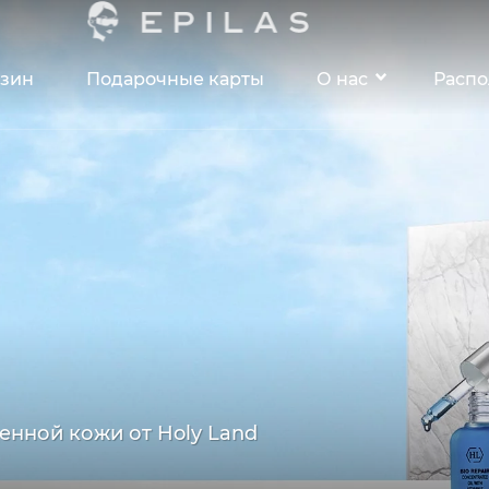
зин
Подарочные карты
О нас
Расп
енной кожи от Holy Land