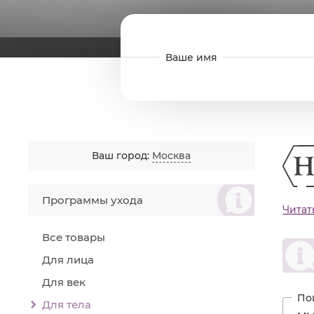
Ваш город:
Москва
စ
Программы ухода
пред
Читат
подхо
Все товары
Лини
Изра
Для лица
Назн
Для век
Во
Для тела
Ак