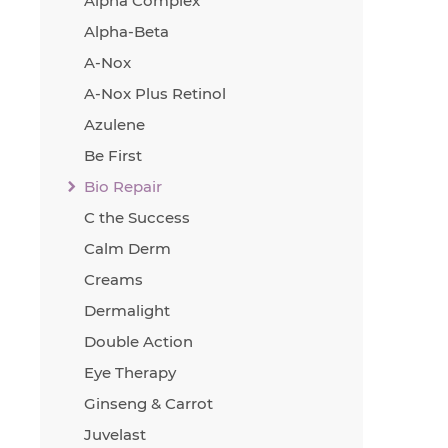
Alpha Complex
Гамм
Alpha-Beta
мемб
A-Nox
Вита
A-Nox Plus Retinol
своб
замед
Azulene
защи
Be First
Вита
Bio Repair
Имее
C the Success
Раст
увла
Calm Derm
Экст
Creams
(пол
Dermalight
вход
защи
Double Action
Комп
Eye Therapy
важн
Ginseng & Carrot
акти
Juvelast
лека