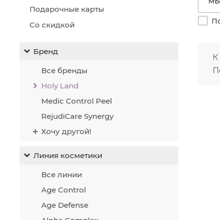
Ст
Подарочные карты
гл
По
Со скидкой
Пр
За
По
Бренд
К
Ук
ку
Все бренды
П
Акти
Holy Land
REPA
Medic Control Peel
уник
акти
RejudiCare Synergy
обно
Хочу другой!
Гидр
прек
Линия косметики
стар
Все линии
Колл
ткан
Age Control
собст
Age Defense
разг
есте