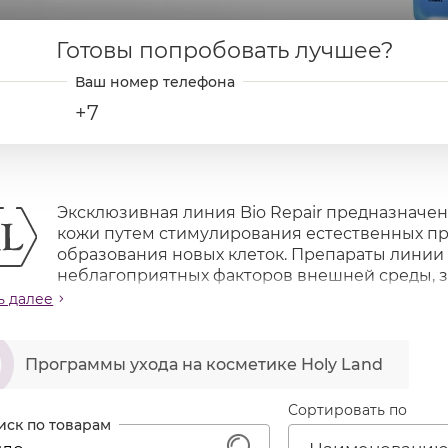
Готовы попробовать лучшее?
+7
Эксклюзивная линия Bio Repair предназначе
кожи путем стимулирования естественных пр
образования новых клеток. Препараты линии
неблагоприятных факторов внешней среды, з
отвращают появление пигментных пятен и эффектив
ь далее
дят для всех типов кожи и для любого возраста.
ဆ
я успешно выдержала клинические испытания в дер
Программы ухода на косметике Holy Land
иля.
ачение линии
Сортировать по
сстановление кожи, поврежденной УФО и другими
тивизация обменных и репаративных процессов в 