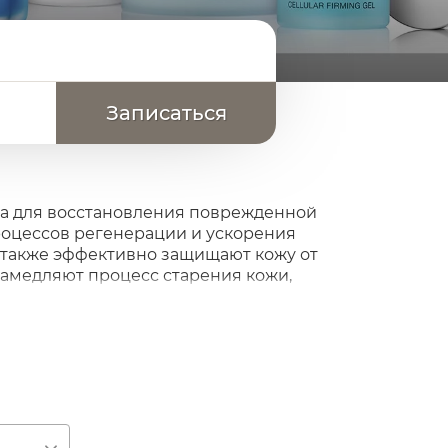
на для восстановления поврежденной
оцессов регенерации и ускорения
 также эффективно защищают кожу от
амедляют процесс старения кожи,
ны при куперозе. Препараты линии
матологических клиниках Германии и
 внешними воздействиями
дерме