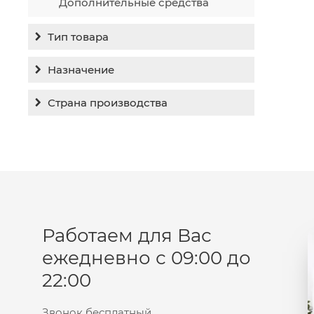
Дополнительные средства
Тип товара
Бальзам
Назначение
Гель
Гиперпигментация
Страна производства
Концентрат
Для жирной кожи
Израиль
Крем
Заживление
Канада
Крем солнцезащитный
Лечение акне
Россия
Крем тональный
Обновление кожи
Лосьон
Очищение
Маска
Работаем для Вас
Постакне
Мусс
ежедневно с 09:00 до
Против морщин
Мыло
22:00
Противовозрастной
Набор косметики
Увлажнение
Пилинг
Звонок бесплатный