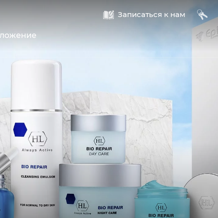
A
B
Записаться к нам
оложение