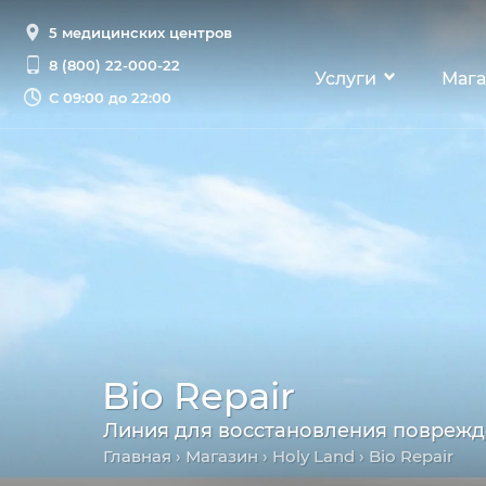
5 медицинских центров
8 (800) 22-000-22
Услуги
Мага
С
09:00 до 22:00
Bio Repair
Линия для восстановления поврежд
Главная
›
Магазин
›
Holy Land
› Bio Repair