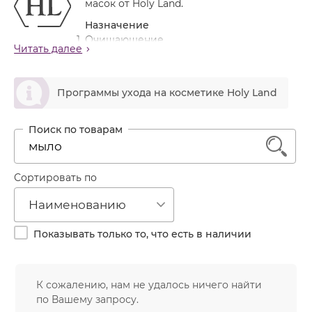
масок от Holy Land.
Лечение акне
Россия
Крем тональный
Назначение
Обновление кожи
Лосьон
Очищающение
Читать далее
Очищение
Сокращение пор
Маска
Постакне
ဆ
Мусс
Программы ухода на косметике Holy Land
Против морщин
Мыло
Противовозрастной
Набор косметики
Увлажнение
1
Пилинг
Пудра
Сортировать по
Салфетки
Наименованию
Сыворотка
Показывать только то, что есть в наличии
Шампунь
Эмульсия
К сожалению, нам не удалось ничего найти
по Вашему запросу.