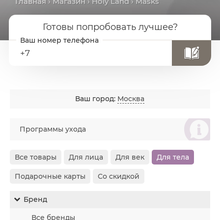
Главная
›
Магазин
›
Holy Land
› Masks
Готовы попробовать лучшее?
+7
Ваш город:
Москва
စ
Программы ухода
Все товары
Для лица
Для век
Для тела
Подарочные карты
Со скидкой
Бренд
Все бренды