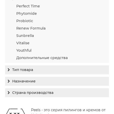
Perfect Time
Phytomide
Probiotic
Renew Formula
Sunbrella
Vitalise
Youthful
Дополнительные средства
Тип товара
Бальзам
Назначение
Гель
Гиперпигментация
Страна производства
Концентрат
Для жирной кожи
Израиль
Крем
Заживление
Peels - это серия пилингов и кремов от
Канада
Крем солнцезащитный