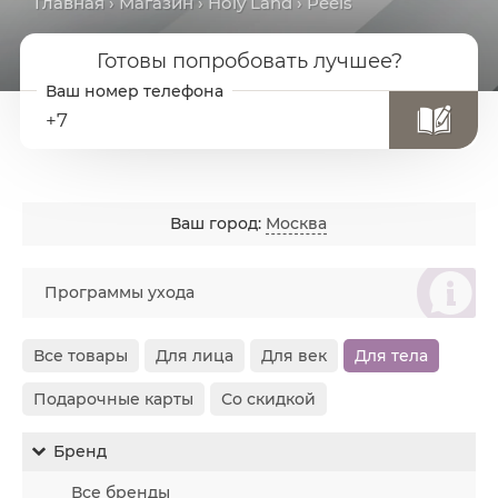
Главная
›
Магазин
›
Holy Land
› Peels
Готовы попробовать лучшее?
+7
Ваш город:
Москва
စ
Программы ухода
Все товары
Для лица
Для век
Для тела
Подарочные карты
Со скидкой
Бренд
Все бренды