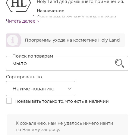
Holy Land для домашнего применения.
Лечение акне
Россия
Крем тональный
Назначение
Обновление кожи
Лосьон
Очищение и отшелушивание кожи
Читать далее
Очищение
Увлажнение кожи
Маска
Выравнивание тона кожи и придания ей свежего
Постакне
ဆ
вида
Мусс
Программы ухода на косметике Holy Land
Против морщин
Мыло
Противовозрастной
Набор косметики
Увлажнение
1
Пилинг
Пудра
Сортировать по
Салфетки
Наименованию
Сыворотка
Показывать только то, что есть в наличии
Шампунь
Эмульсия
К сожалению, нам не удалось ничего найти
по Вашему запросу.