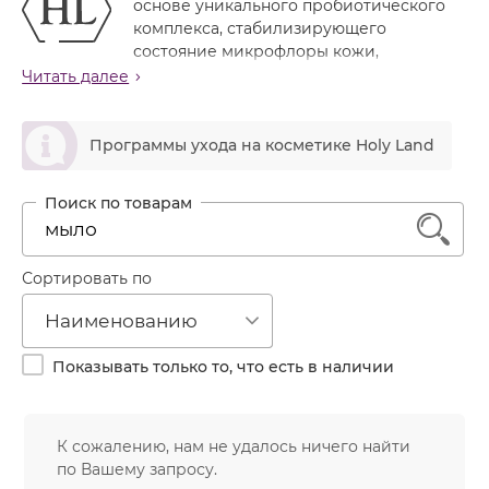
основе уникального пробиотического
Лечение акне
Россия
Крем тональный
комплекса, стабилизирующего
Обновление кожи
состояние микрофлоры кожи,
Лосьон
предназначены для восстановления кожного барьера,
Читать далее
Очищение
стабилизации кожного иммунитета и защиты от
Маска
Постакне
воздействия окружающей среды.
ဆ
Мусс
Программы ухода на косметике Holy Land
Против морщин
Благодаря комплексному составу, препараты можно
Мыло
использовать для разных типов кожи с целью
Противовозрастной
стимуляции репаративных процессов, стабилизации
Набор косметики
Увлажнение
1
кожного иммунитета, уменьшения раздражения и
Пилинг
защиты от повреждений, а также для восстановления
липидного барьера, питания и увлажнения,
Пудра
Сортировать по
уменьшения глубины морщин, осветления
Салфетки
пигментации.
Наименованию
Сыворотка
Линия обеспечивает качественный комфортный уход
Показывать только то, что есть в наличии
за сухой кожей, в том числе у пациентов с
Шампунь
атопическим дерматитом.
Эмульсия
Назначение линии
К сожалению, нам не удалось ничего найти
Стимуляция репаративных процессов
по Вашему запросу.
Уменьшение восприимчивости кожи к