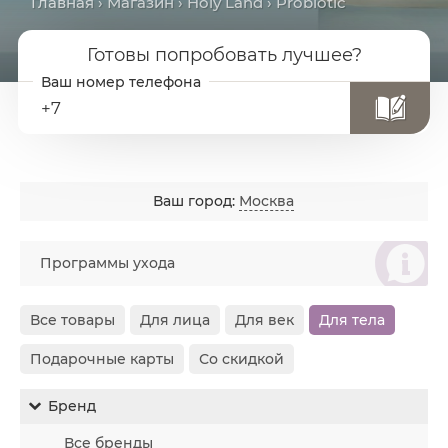
Главная
›
Магазин
›
Holy Land
› Probiotic
Готовы попробовать лучшее?
+7
Ваш город:
Москва
စ
Программы ухода
Все товары
Для лица
Для век
Для тела
Подарочные карты
Со скидкой
Бренд
Все бренды