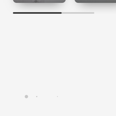
лактоальбумин, лактоглобулин) эффективно
увлажняют роговой слой эпидермиса, участвуют в
процессах регенерации.
Молочная кислота и ферменты
способствуют
восстановлению и сохранению естественного рН
кожи, стимулируют обновление клеток, слегка
осветляют кожу.
Минеральные соли и микроэлементы
(кальций,
магний, фосфор, цинк, медь, железо, селен) —
незаменимые составляющие обменных процессов
кожи.
Фитопротеины пшеницы и сои
— гидролизованные
растительные белки, богатые биологически
активными веществами, необходимыми для
регенерации клеток кожи. Обеспечивают
немедленный лифтинговый эффект, великолепно
увлажняют эпидермис, стимулируют белковый
обмен, обладают защитными свойствами.