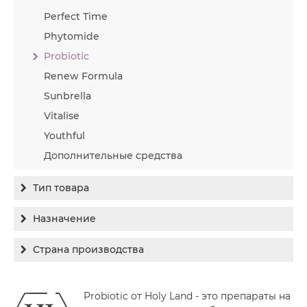
Perfect Time
Phytomide
Probiotic
Renew Formula
Sunbrella
Vitalise
Youthful
Дополнительные средства
Тип товара
Бальзам
Назначение
Гель
Гиперпигментация
Страна производства
Концентрат
Для жирной кожи
Израиль
Крем
Заживление
Probiotic от Holy Land - это препараты на
Канада
Крем солнцезащитный