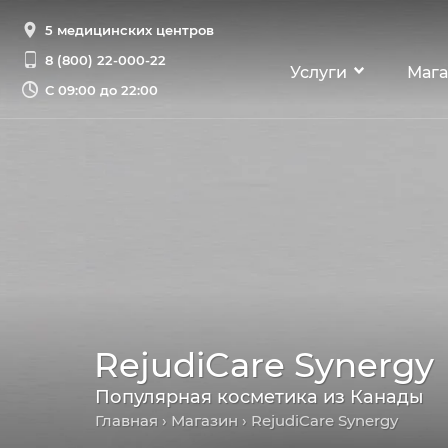
5 медицинских центров
8 (800) 22-000-22
Услуги
Мага
С
09:00 до 22:00
RejudiCare Synergy
Популярная косметика из Канады
Главная
›
Магазин
› RejudiCare Synergy