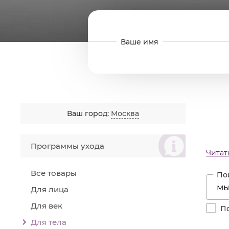
Ваш город:
Москва
စ
Программы ухода
высо
Читат
лече
Все товары
эффек
Успе
Для лица
ря
Для век
По
ун
Для тела
пе