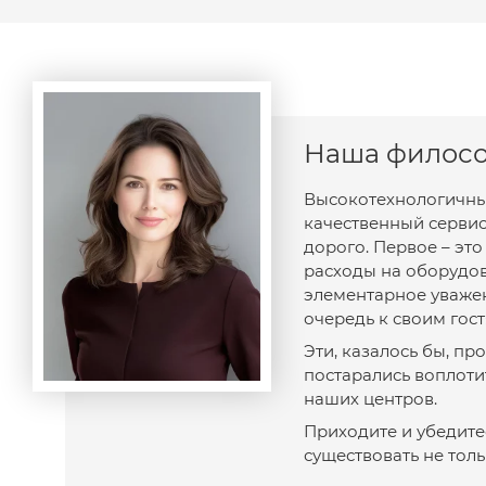
Наша филос
Высокотехнологичны
качественный сервис
дорого. Первое – эт
расходы на оборудов
элементарное уважен
очередь к своим гост
Эти, казалось бы, п
постарались воплоти
наших центров.
Приходите и убедитес
существовать не толь