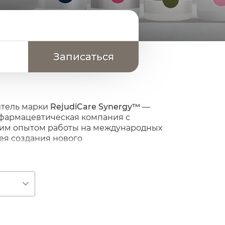
тель марки
RejudiCare Synergy™
—
 фармацевтическая компания с
им опытом работы на международных
ея создания нового
атологов на косметический бренд с
ственных препаратов. Простота,
от всех других марок.
ю
ия дерматологических проблем кожи
держит запатентованный комплекс
доставки активных ингредиентов