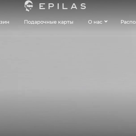
зин
Подарочные карты
О нас
Расп