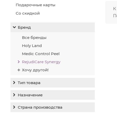
кл
Подарочные карты
К
но
Со скидкой
ш
П
пе
Бренд
Уход
сред
Все бренды
крас
Holy Land
Medic Control Peel
RejudiCare Synergy
Хочу другой!
Тип товара
Бальзам
Назначение
Гель
Гиперпигментация
Страна производства
Концентрат
Для жирной кожи