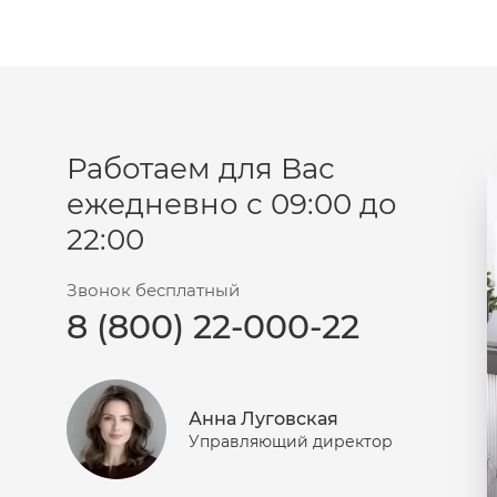
Израиль
Крем
Заживление
Канада
Крем солнцезащитный
Лечение акне
Россия
Крем тональный
Обновление кожи
Лосьон
Очищение
Маска
Работаем для Вас
Постакне
Мусс
ежедневно с 09:00 до
Против морщин
Мыло
22:00
Противовозрастной
Набор косметики
Увлажнение
Пилинг
Звонок бесплатный
8 (800) 22-000-22
Пудра
Салфетки
Сыворотка
Анна Луговская
Шампунь
Управляющий директор
Эмульсия