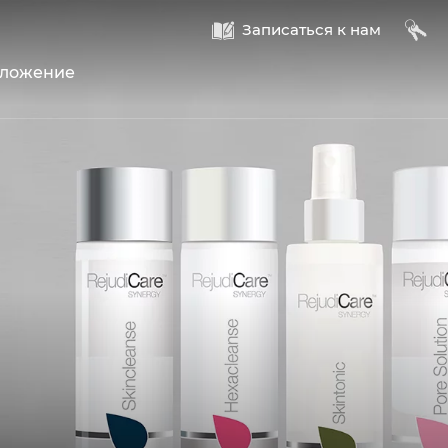
A
B
Записаться к нам
оложение