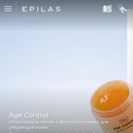
A
B
Age Control
Интенсивная линия с фитоэстрогенами для
увядающей кожи