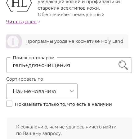
увядающей кожей и профилактики
Лечение акне
Россия
Крем тональный
старения всех типов кожи.
Обновление кожи
Обеспечивает немедленный
Лосьон
лифтинговый эффект и обладает пролонгированным
Читать далее
Очищение
действием благодаря эффекту накопления активных
Маска
Постакне
ингредиентов. Эксклюзивные ингредиенты линии
ဆ
Мусс
стимулируют синтез коллагена и межклеточного
Программы ухода на косметике Holy Land
Против морщин
вещества, повышают уровень влаги, тонус и
Мыло
Противовозрастной
упругость кожи, ускоряют обновление эпидермиса,
Набор косметики
нейтрализуют свободные радикалы и защищают кожу
Увлажнение
1
от внешних воздействий. В линию
AGE CONTROL
Пилинг
входят также ампульные концентраты под общим
Пудра
Сортировать по
названием
AGE CONTROL COMPLEXION-PERFECTION
,
разработанные с учетом новейших достижений в
Салфетки
Наименованию
области косметической химии и космецевтики.
Сыворотка
Состав ампул разработан и сбалансирован таким
Показывать только то, что есть в наличии
образом, чтобы удовлетворить потребности кожи
Шампунь
разных типов.
Эмульсия
Назначение линии
К сожалению, нам не удалось ничего найти
Нормализует гормональный баланс кожи.
по Вашему запросу.
Стимулирует синтез коллагена и межклеточного