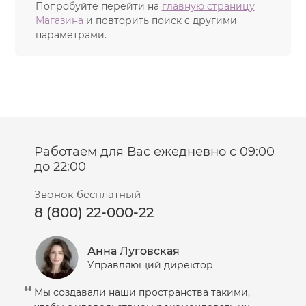
вещества.
Попробуйте перейти на
главную страницу
Обеспечивает немедленный подтягивающий и
Магазина
и повторить поиск с другими
разглаживающий эффект.
параметрами.
Обладает пролонгированным действием.
Улучшает регенерацию и обновление
эпидермиса, выравнивает кожу.
Нейтрализует свободные радикалы и защищает
кожу от внешних воздействий.
Профилактика старения.
Активные ингредиенты линии
Работаем для Вас ежедневно с 09:00
Фитоэстрогены из сои, дикого ямса, красного
до 22:00
клевера, красного винограда — растительные
структурные аналоги женских половых гормонов
Звонок бесплатный
(эстрогенов). Под контролем эстрогенов находится
8 (800) 22-000-22
состояние и внешний вид кожи, секреция сальных
желез, регенерационная способность
соединительной ткани, синтез коллагена, рост волос.
Анна Луговская
Понижение уровня эстрогена с возрастом приводит
Управляющий директор
к ускорению процессов старения.
Фитоэстрогены
обладают широким спектром
Мы создавали наши пространства такими,