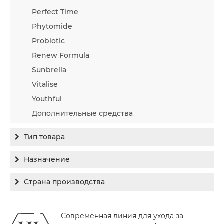
Perfect Time
Phytomide
Probiotic
Renew Formula
Sunbrella
Vitalise
Youthful
Дополнительные средства
Тип товара
Бальзам
Назначение
Гель
Гиперпигментация
Страна производства
Концентрат
Для жирной кожи
Израиль
Крем
Заживление
Современная линия для ухода за
Канада
Крем солнцезащитный