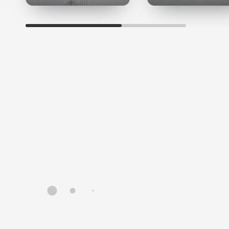
немедленный лифтинговый эффект, великолепно
увлажняют эпидермис, стимулируют белковый
обмен, обладают защитными свойствами.
Морские водоросли
являются источником эластина,
коллагена, аминокислот, важных минералов и
микроэлементов, полисахаридов (увлажнение,
иммуностимуляция), антиоксидантов (бета-каротин,
витамины С и Е), незаменимых жирных кислот
(восстановление эпидермального барьера) и других
биологически активных веществ. Экстракты входящих
в состав серии зеленой водоросли спирулины и
бурых водорослей Macrocystis Pyrifera обеспечивают
высокий уровень увлажненности эпидермиса,
стимулируют кровообращение и регенерацию,
питают и укрепляют кожу, повышают кожный
иммунитет, защищают кожу от внешних воздействий.
L-аскорбиновая кислота
стимулирует синтез
коллагена, нейтрализует свободные радикалы,
ускоряет обновление эпидермиса, повышает тонус и
защитные силы кожи.