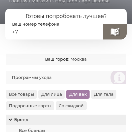
Главная
›
Магазин
›
Holy Land
› Age Defense
Готовы попробовать лучшее?
+7
Ваш город:
Москва
စ
Программы ухода
Все товары
Для лица
Для век
Для тела
Подарочные карты
Со скидкой
Бренд
Все бренды