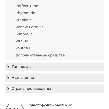
Perfect Time
Phytomide
Probiotic
Renew Formula
Sunbrella
Vitalise
Youthful
Дополнительные средства
Тип товара
Бальзам
Назначение
Гель
Гиперпигментация
Страна производства
Концентрат
Для жирной кожи
Израиль
Крем
Заживление
Многофункциональные
Канада
Крем солнцезащитный