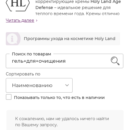
корректирующие кремы
Holy Land Age
Лечение акне
Россия
Крем тональный
Defense
– идеальное решение для
Обновление кожи
теплого времени года. Кремы отлично
Лосьон
защищают кожу от УФ-лучей, помогают сохранить
Читать далее
Очищение
влагу и усиливают липидный барьер. Благодаря
Маска
Постакне
естественному тону средства отлично маскируют
ဆ
Мусс
дефекты кожи. Их можно использовать как базу под
Программы ухода на косметике Holy Land
Против морщин
макияж. При регулярном применении средств
Мыло
Противовозрастной
улучшаются текстура и цвет кожи, сокращается
Набор косметики
количество уже имеющихся морщин и
Увлажнение
1
минимизируется вероятность появления новых.
Пилинг
Пудра
Сортировать по
Салфетки
Наименованию
Сыворотка
Показывать только то, что есть в наличии
Шампунь
Эмульсия
К сожалению, нам не удалось ничего найти
по Вашему запросу.