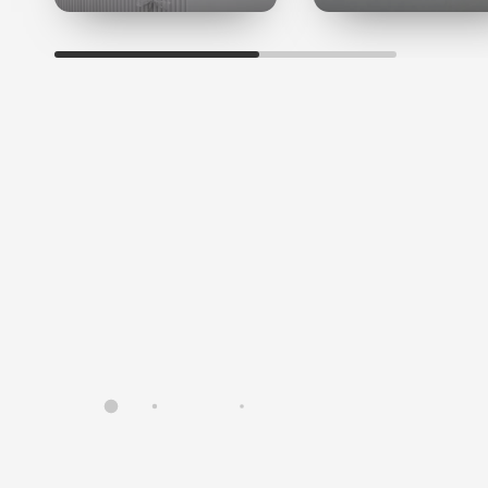
Маликовая (яблочная)
кислота (Malic Acid) помимо
отшелушивающего и увлажняющего действия
усиливает клеточный метаболизм.
Тартаровая (винная)
кислота (Tartaric Acid) из
винограда обладает отшелушивающим и
отбеливающим действием.
Препараты не содержат жиров и других
компонентов, снижающих активность альфа-
гидроксильных кислот.