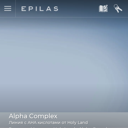
A
B
Alpha Complex
Линия с AHA кислотами от Holy Land