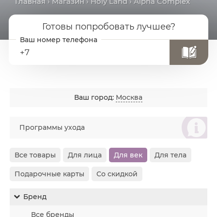
Главная
›
Магазин
›
Holy Land
› Alpha Complex
Готовы попробовать лучшее?
+7
Ваш город:
Москва
စ
Программы ухода
Все товары
Для лица
Для век
Для тела
Подарочные карты
Со скидкой
Бренд
Все бренды