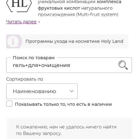
уникальной комбинации
комплекса
Лечение акне
Россия
Крем тональный
фруктовых кислот
натурального
Обновление кожи
происхождения (Multi-fruit system)
Лосьон
обладает широким спектром действия, в различных
Читать далее
Очищение
сочетаниях предназначена для всех типов кожи, дает
Маска
Постакне
быстрый и заметный результат, используется в том
ဆ
Мусс
числе для подготовки кожи к пилингам и
Программы ухода на косметике Holy Land
Против морщин
пластическим операциям.
Мыло
Противовозрастной
Назначение линии
Набор косметики
Увлажнение
1
Мягкое отшелушивание рогового слоя,
Пилинг
устранение гиперкератоза.
Выравнивание цвета и текстуры кожи, осветление
Пудра
Сортировать по
гиперпигментаций любого происхождения.
Салфетки
Повышение тонуса и естественной
Наименованию
увлажненности кожи.
Сыворотка
Смягчение кожи, разглаживание поверхностных
Показывать только то, что есть в наличии
Шампунь
морщин.
Стимуляция синтеза эластина и коллагена
Эмульсия
(профилактика старения, улучшение эластичности
К сожалению, нам не удалось ничего найти
и текстуры кожи).
по Вашему запросу.
Сокращение пор, нормализация функции сальных