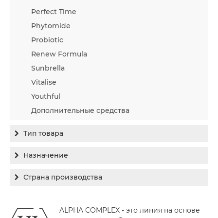
Perfect Time
Phytomide
Probiotic
Renew Formula
Sunbrella
Vitalise
Youthful
Дополнительные средства
Тип товара
Бальзам
Назначение
Гель
Гиперпигментация
Страна производства
Концентрат
Для жирной кожи
Израиль
Крем
Заживление
ALPHA COMPLEX - это линия на основе
Канада
Крем солнцезащитный