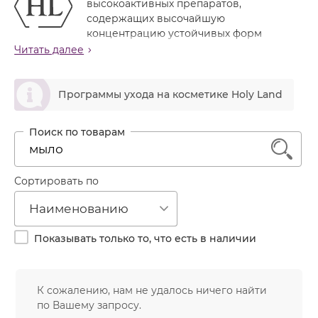
высокоактивных препаратов,
Лечение акне
Россия
Крем тональный
содержащих высочайшую
Обновление кожи
концентрацию устойчивых форм
Лосьон
витамина С (L-аскорбиновая кислота, аскорбил
Читать далее
Очищение
фосфат магния, аскорбил пальмитат), а также ценные
Маска
Постакне
увлажняющие, питательные и регенерирующие
ဆ
Мусс
компоненты природного происхождения.
Программы ухода на косметике Holy Land
Против морщин
Мыло
Витамин С
(аскорбиновая кислота) —
Противовозрастной
водорастворимый витамин, один из наиболее
Набор косметики
Увлажнение
1
важных для организма человека. Витамин С играет
Пилинг
незаменимую роль для поддержания здоровья и
красоты кожи, участвуя во многих сторонах ее
Пудра
Сортировать по
функционирования:
Салфетки
Наименованию
обладает антисептическим и
Сыворотка
противовоспалительным действием
Показывать только то, что есть в наличии
ускоряет регенерацию тканей и заживление
Шампунь
повреждений кожи
Эмульсия
является натуральным антибиотиком и
природным антиоксидантом
К сожалению, нам не удалось ничего найти
предохраняет от окисления целый ряд
по Вашему запросу.
биологически активных веществ (в т.ч. витамин Е