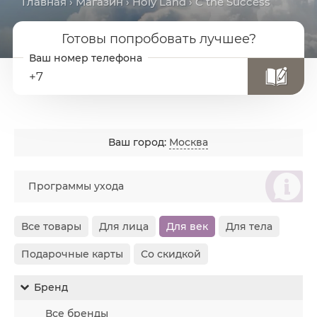
Главная
›
Магазин
›
Holy Land
› C the Success
Готовы попробовать лучшее?
+7
Ваш город:
Москва
စ
Программы ухода
Все товары
Для лица
Для век
Для тела
Подарочные карты
Со скидкой
Бренд
Все бренды