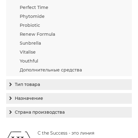
Perfect Time
Phytomide
Probiotic
Renew Formula
Sunbrella
Vitalise
Youthful
Дополнительные средства
Тип товара
Бальзам
Назначение
Гель
Гиперпигментация
Страна производства
Концентрат
Для жирной кожи
Израиль
Крем
Заживление
C the Success - это линия
Канада
Крем солнцезащитный