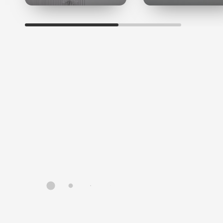
стенки сосудов и капилляров; осветляет
гиперпигментации и освежает цвет лица.
Аскорбил пальмитат
— сложный эфир аскорбиновой
и пальмитиновой кислот. Быстро впитывается кожей
и проявляет свои свойства жирорастворимого
антиоксиданта, блокатора синтеза меланина,
стимулятора синтеза коллагеновых и эластиновых
волокон.
Аскорбил фосфат магния
— устойчивая форма
витамина С. Активизирует синтез коллагена,
подавляет выработку меланина, обладает
отбеливающими, стимулирующими и
антиоксидантными свойствами.
Назначение линии
Увлажняет и смягчает кожу
Обладает мощным антиоксидантным действием
(нейтрализует свободные радикалы, являющиеся
одной из причин старения кожи)
Проникая в глубокие слои кожи, стимулирует
выработку коллагена, эластина и межклеточного