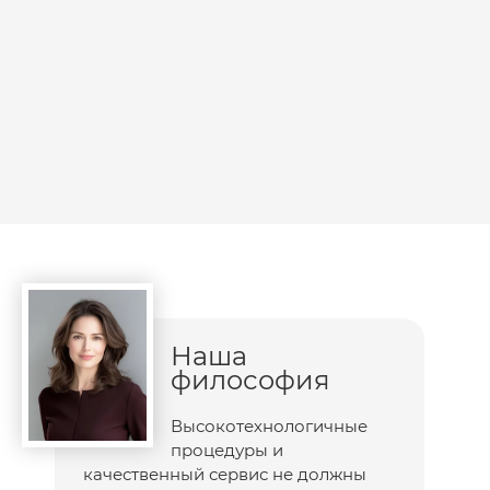
вещества, восстанавливая эластичность и
упругость кожи
Уменьшает глубину существующих морщин,
замедляет старение
Нормализует функцию сальных желёз
Укрепляет стенки сосудов и капилляров,
уменьшает их проницаемость
Осветляет кожу, придает ей светлый однородный
цвет
Защищает кожу от солнечных лучей
Усиливает воздействие АНА-кислот и ретинола
Примечания:
Препараты линии C the SUCCESS можно
применять для любого типа кожи до нанесения
обычного увлажняющего или тонального крема
Наша
После применения препаратов возможно
философия
ощущение покалывания. Это нормальная реакция,
связанная с высокой концентрацией витамина С
Высокотехнологичные
Нанесение слишком большого количества
процедуры и
препарата может вызвать раздражение кожи
качественный сервис не должны
При попадании препарата в глаза тщательно