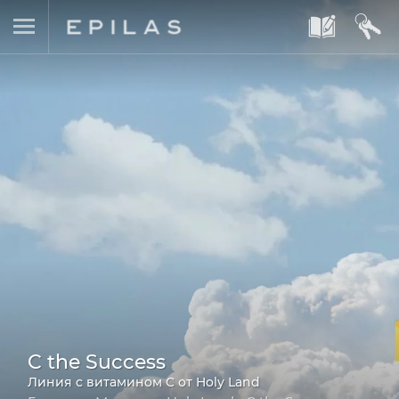
A
B
C the Success
Линия с витамином C от Holy Land