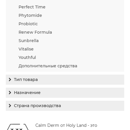
Perfect Time
Phytomide
Probiotic
Renew Formula
Sunbrella
Vitalise
Youthful
Дополнительные средства
Тип товара
Бальзам
Назначение
Гель
Гиперпигментация
Страна производства
Концентрат
Для жирной кожи
Израиль
Крем
Заживление
Calm Derm от Holy Land - это
Канада
Крем солнцезащитный