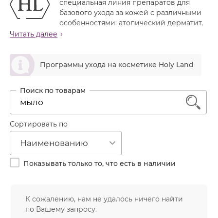
специальная линия препаратов для
Лечение акне
Россия
Крем тональный
базового ухода за кожей с различными
Обновление кожи
особенностями: атопический дерматит,
Лосьон
купероз и розацеа, псориаз, себорея, повышенная
Читать далее
Очищение
чувствительность.
Маска
Постакне
ဆ
Назначение линии
Мусс
Программы ухода на косметике Holy Land
Против морщин
Уменьшение проявлений купероза и
Мыло
чувствительности кожи
Противовозрастной
Успокоение и уменьшение раздражения и
Набор косметики
Увлажнение
1
воспаленности кожи
Пилинг
Линия содержит как препараты для домашнего
ухода, так и для профессиональных процедур, а
Пудра
Сортировать по
также специальные препараты для лечения
Салфетки
кожных заболеваний
Наименованию
Сыворотка
Линия препаратов CALM DERM это обновленная и
Показывать только то, что есть в наличии
расширенная замена линии CALM RED
Шампунь
Эмульсия
К сожалению, нам не удалось ничего найти
по Вашему запросу.