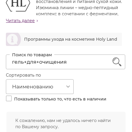
восстановления и питания сухой кожи.
Лечение акне
Россия
Крем тональный
Изюминка линии – медно-пептидный
Обновление кожи
комплекс в сочетании с ферментами,
Лосьон
восстанавливающими ДНК, и церамидами.
Читать далее
Очищение
Маска
Обобщенная цель применения линии — улучшение
Постакне
ဆ
эластичности, коррекция текстуры, предотвращение
Мусс
Программы ухода на косметике Holy Land
Против морщин
появления возрастных изменений, восстановление
Мыло
поврежденной кожи.
Противовозрастной
Набор косметики
Препараты этой линии в разных сочетаниях подойдут
Увлажнение
1
для широкой аудитории.
Пилинг
Пудра
Сортировать по
Салфетки
Наименованию
Сыворотка
Показывать только то, что есть в наличии
Шампунь
Эмульсия
К сожалению, нам не удалось ничего найти
по Вашему запросу.