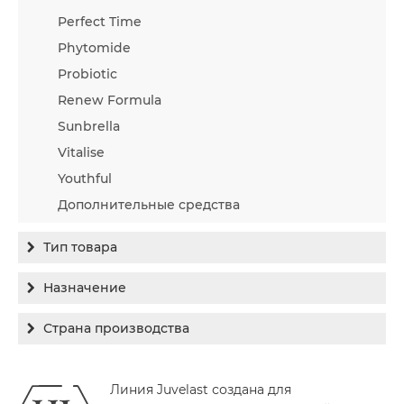
Perfect Time
Phytomide
Probiotic
Renew Formula
Sunbrella
Vitalise
Youthful
Дополнительные средства
Тип товара
Бальзам
Назначение
Гель
Гиперпигментация
Страна производства
Концентрат
Для жирной кожи
Израиль
Крем
Заживление
Линия Juvelast создана для
Канада
Крем солнцезащитный