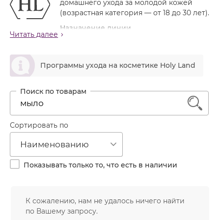
домашнего ухода за молодой кожей
Лечение акне
Россия
Крем тональный
(возрастная категория — от 18 до 30 лет).
Обновление кожи
Лосьон
Назначение линии
Читать далее
Очищение
Восстановление кожи после терапевтического
Маска
лечения акне в перерывах между курсами
Постакне
ဆ
процедур
Мусс
Программы ухода на косметике Holy Land
Против морщин
Профилактика обострений угревой болезни за
Мыло
счет улучшения качества кожи
Противовозрастной
Противовоспалительное, антисеборейное
Набор косметики
Увлажнение
1
действие, сокращение пор
Пилинг
Активные ингредиенты линии
Пудра
Сортировать по
В состав линии входит уникальный компонент —
«кровь дракона»
— смола растущего в тропических
Салфетки
Наименованию
лесах Амазонки драконового дерева, которая
Сыворотка
обладает сильным антибактериальным и
Показывать только то, что есть в наличии
стягивающим действием, а также стимулирует синтез
Шампунь
коллагена и улучшает регенерацию кожи.
Эмульсия
Кроме этого, препараты линии содержат тщательно
К сожалению, нам не удалось ничего найти
подобранные экстракты лекарственных растений:
по Вашему запросу.
эхинацеи, ромашки, арники, календулы, гаммамелиса,