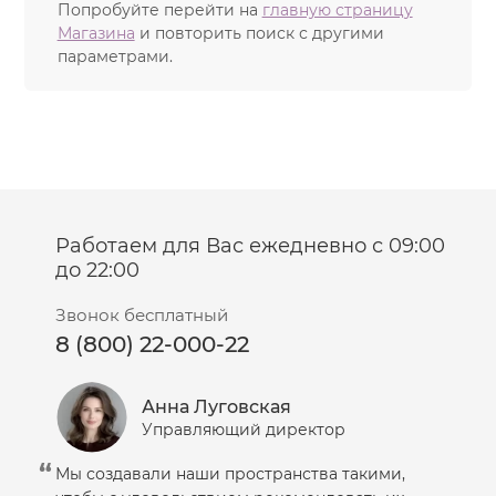
зеленого чая, гингко билоба, женьшеня, фенхеля,
Попробуйте перейти на
главную страницу
мелиссы, тысячелистника, солодки. Активно
Магазина
и повторить поиск с другими
действующие вещества обладают
параметрами.
противовоспалительным и антисеборейным
действием, сокращают поры, улучшают качество
кожи, выравнивают ее текстуру.
Работаем для Вас ежедневно с 09:00
до 22:00
Звонок бесплатный
8 (800) 22-000-22
Анна Луговская
Управляющий директор
Мы создавали наши пространства такими,