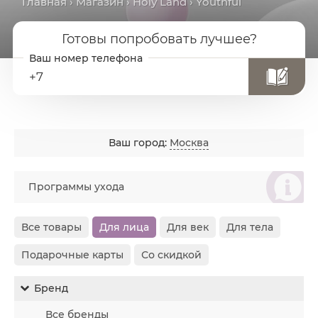
Главная
›
Магазин
›
Holy Land
› Youthful
Готовы попробовать лучшее?
+7
Ваш город:
Москва
စ
Программы ухода
Все товары
Для лица
Для век
Для тела
Подарочные карты
Со скидкой
Бренд
Все бренды