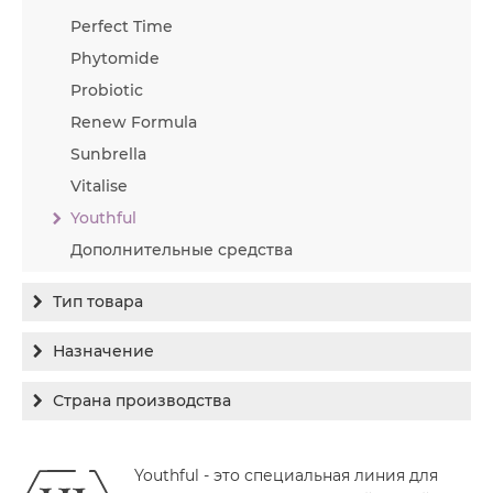
Perfect Time
Phytomide
Probiotic
Renew Formula
Sunbrella
Vitalise
Youthful
Дополнительные средства
Тип товара
Бальзам
Назначение
Гель
Гиперпигментация
Страна производства
Концентрат
Для жирной кожи
Израиль
Крем
Заживление
Youthful - это специальная линия для
Канада
Крем солнцезащитный