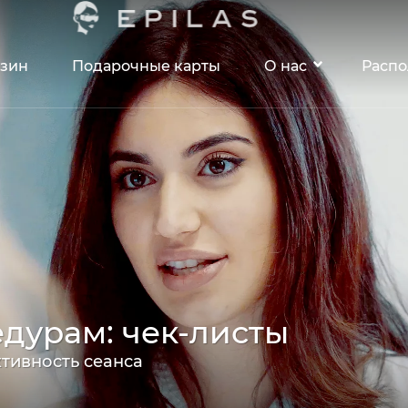
зин
Подарочные карты
О нас
Расп
едурам: чек-листы
ктивность сеанса