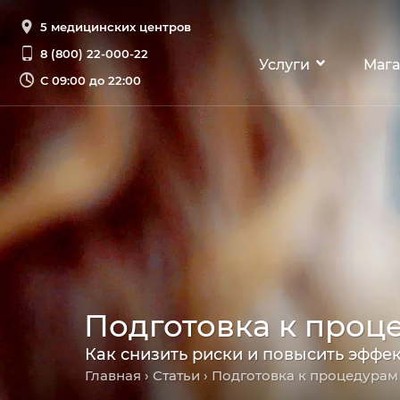
5 медицинских центров
8 (800) 22-000-22
Услуги
Мага
С
09:00 до 22:00
Подготовка к проц
Как снизить риски и повысить эффе
Главная
›
Статьи
› Подготовка к процедурам