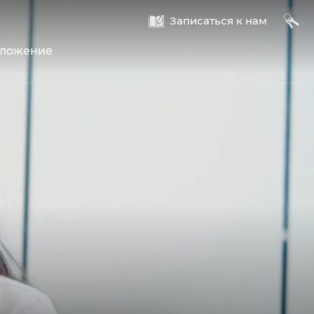
A
B
Записаться к нам
оложение