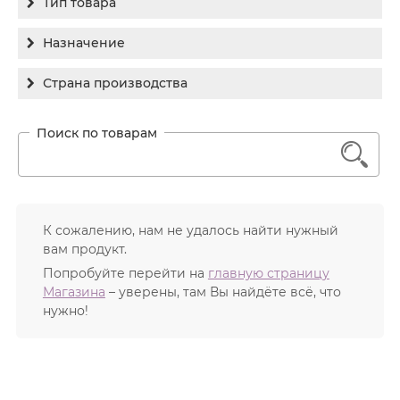
Тип товара
Holy Land
Бальзам
Назначение
Medic Control Peel
Гель
RejudiCare Synergy
Гиперпигментация
Страна производства
Концентрат
Хочу другой!
Для жирной кожи
Израиль
Крем
Заживление
Канада
1
Крем солнцезащитный
Лечение акне
Россия
Крем тональный
Обновление кожи
Лосьон
Очищение
К сожалению, нам не удалось найти нужный
Маска
вам продукт.
Постакне
Мусс
Попробуйте перейти на
главную страницу
Против морщин
Магазина
– уверены, там Вы найдёте всё, что
Мыло
Противовозрастной
нужно!
Набор косметики
Увлажнение
Пилинг
Пудра