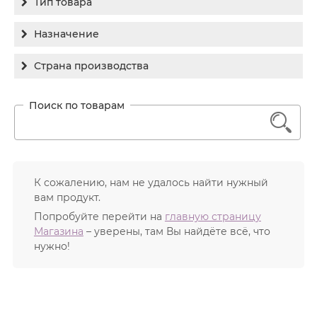
Тип товара
Holy Land
Бальзам
Назначение
Medic Control Peel
Гель
RejudiCare Synergy
Гиперпигментация
Страна производства
Концентрат
Хочу другой!
Для жирной кожи
Израиль
Крем
Заживление
Канада
1
Крем солнцезащитный
Лечение акне
Россия
Крем тональный
Обновление кожи
Лосьон
Очищение
К сожалению, нам не удалось найти нужный
Маска
вам продукт.
Постакне
Мусс
Попробуйте перейти на
главную страницу
Против морщин
Магазина
– уверены, там Вы найдёте всё, что
Мыло
Противовозрастной
нужно!
Набор косметики
Увлажнение
Пилинг
Пудра