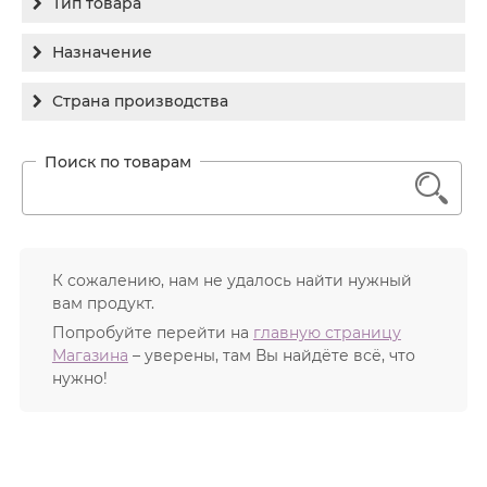
Тип товара
Holy Land
Бальзам
Назначение
Medic Control Peel
Гель
RejudiCare Synergy
Гиперпигментация
Страна производства
Концентрат
Хочу другой!
Для жирной кожи
Израиль
Крем
Заживление
Канада
1
Крем солнцезащитный
Лечение акне
Россия
Крем тональный
Обновление кожи
Лосьон
Очищение
К сожалению, нам не удалось найти нужный
Маска
вам продукт.
Постакне
Мусс
Попробуйте перейти на
главную страницу
Против морщин
Магазина
– уверены, там Вы найдёте всё, что
Мыло
Противовозрастной
нужно!
Набор косметики
Увлажнение
Пилинг
Пудра