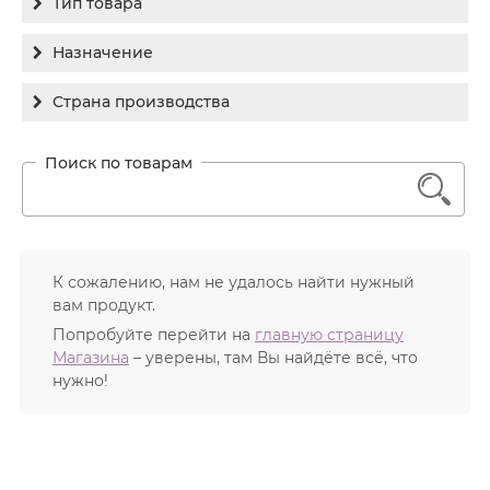
Тип товара
Holy Land
Бальзам
Назначение
Medic Control Peel
Гель
RejudiCare Synergy
Гиперпигментация
Страна производства
Концентрат
Хочу другой!
Для жирной кожи
Израиль
Крем
Заживление
Канада
1
Крем солнцезащитный
Лечение акне
Россия
Крем тональный
Обновление кожи
Лосьон
Очищение
К сожалению, нам не удалось найти нужный
Маска
вам продукт.
Постакне
Мусс
Попробуйте перейти на
главную страницу
Против морщин
Магазина
– уверены, там Вы найдёте всё, что
Мыло
Противовозрастной
нужно!
Набор косметики
Увлажнение
Пилинг
Пудра