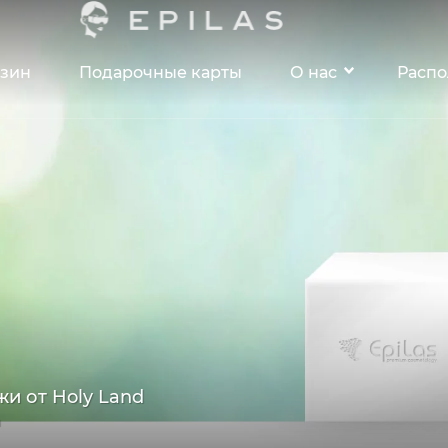
зин
Подарочные карты
О нас
Расп
и от Holy Land
n