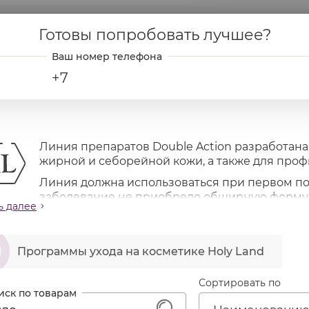
Готовы попробовать лучшее?
+7
Линия препаратов Double Action разработана
жирной и себорейной кожи, а также для проф
Линия должна использоваться при первом п
заболевание не приобрело обширную форму
ь далее
араты линии могут комбинироваться с препаратам
ях, когда этого требует состояние кожи пациента.
ဆ
Программы ухода на косметике Holy Land
ачение линии
ищение, дезинфекция и усиление кровообращения
аление ороговевших клеток эпидермиса, выравнива
Сортировать по
гулирование деятельности сальных желез и уменьш