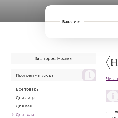
Ваш город:
Москва
စ
Программы ухода
Читат
Преп
случа
Все товары
Назн
Для лица
Оч
Для век
Уд
Ре
Для тела