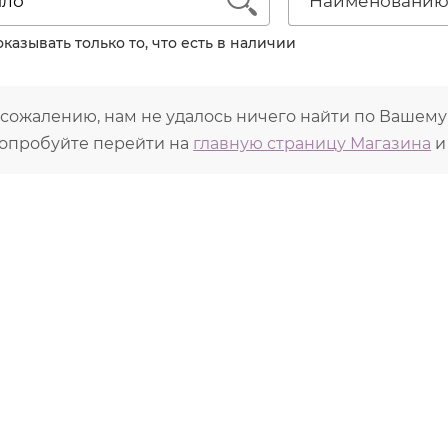
1
Наименовани
ягивание пор и поглощение отделяемого
живление и подсушивание воспалительных элемент
казывать только то, что есть в наличии
едотвращение обезвоживания и шелушения кожи
вные ингредиенты линии включают биосеру, каолин, 
септические и противовоспалительные эфирные масл
 сожалению, нам не удалось ничего найти по Вашему
опробуйте перейти на
главную страницу Магазина
и