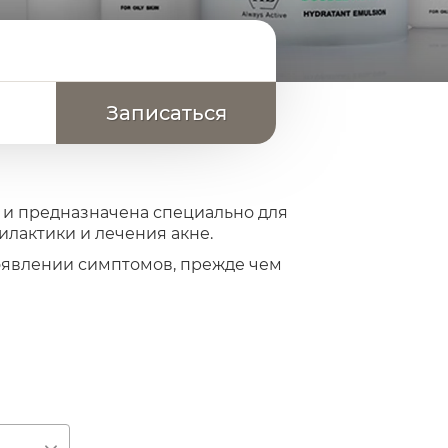
 и предназначена специально для
илактики и лечения акне.
оявлении симптомов, прежде чем
.
и линии
A-NOX
и
A-NOX plus RETINOL
в тех
 кожи
ние текстуры
ение салоотделения