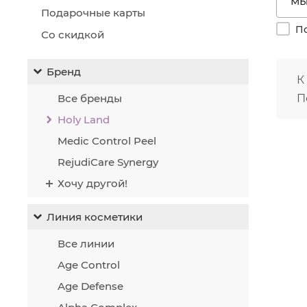
Ст
Подарочные карты
За
По
Пр
Со скидкой
Акти
анти
Бренд
К
Все бренды
П
Holy Land
Medic Control Peel
RejudiCare Synergy
Хочу другой!
Линия косметики
Все линии
Age Control
Age Defense