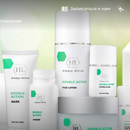
A
B
Записаться к нам
оложение