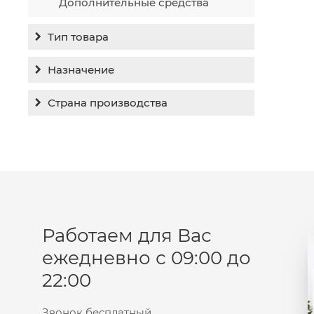
Дополнительные средства
Тип товара
Бальзам
Назначение
Гель
Гиперпигментация
Страна производства
Концентрат
Для жирной кожи
Израиль
Крем
Заживление
Канада
Крем солнцезащитный
Лечение акне
Россия
Крем тональный
Обновление кожи
Лосьон
Очищение
Маска
Работаем для Вас
Постакне
Мусс
ежедневно с 09:00 до
Против морщин
Мыло
22:00
Противовозрастной
Набор косметики
Увлажнение
Пилинг
Звонок бесплатный