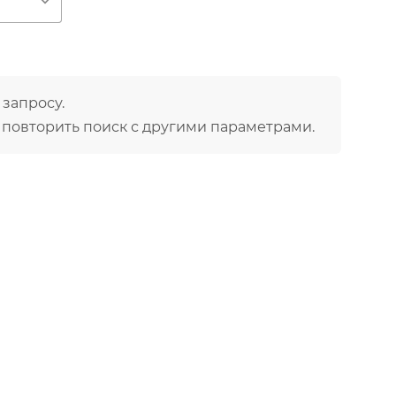
ю
ов
аллантоин, оксид цинка,
а и растительные экстракты.
 запросу.
 повторить поиск с другими параметрами.