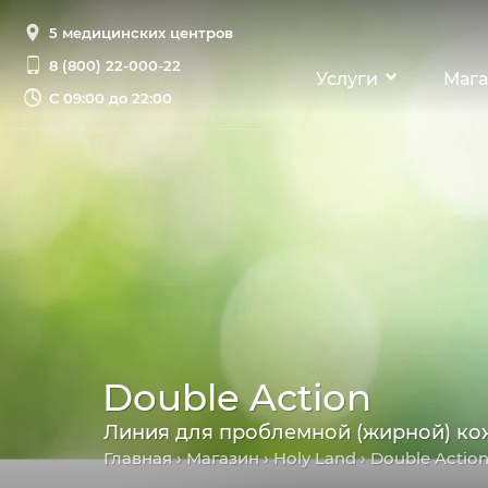
5 медицинских центров
8 (800) 22-000-22
Услуги
Мага
С
09:00 до 22:00
Double Action
Линия для проблемной (жирной) кож
Главная
›
Магазин
›
Holy Land
› Double Actio