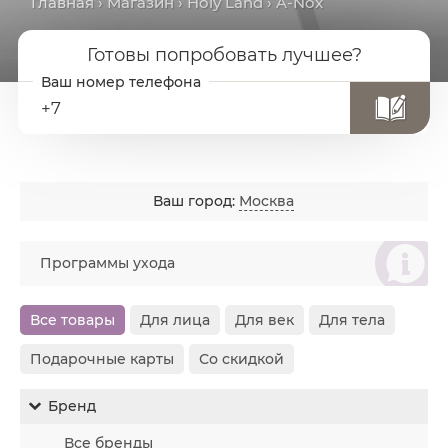
Главная
›
Магазин
›
Holy Land
› A-Nox
Готовы попробовать лучшее?
+7
Ваш город:
Москва
စ
Программы ухода
Все товары
Для лица
Для век
Для тела
Подарочные карты
Со скидкой
Бренд
Все бренды