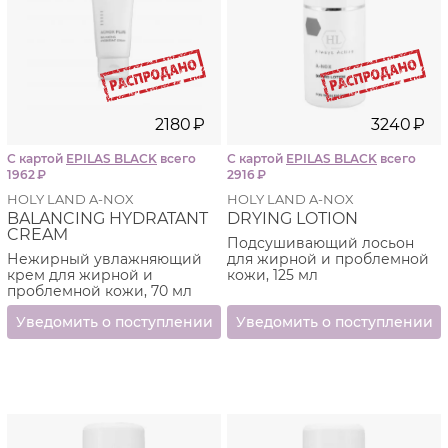
проведении глубокой чистки кожи
Смягчение кожи, что облегчает удаление угрей во
время обработки в салоне
Уменьшение отека и раздражения кожи после
чистки
Выравнивание текстуры и цвета кожи
2180
₽
3240
₽
Сокращение частоты и выраженности рецидивов
С картой
EPILAS BLACK
всего
С картой
EPILAS BLACK
всего
Оптимальные результаты при использовании
1962
₽
2916
₽
препаратов линии A-NOX могут быть получены в том
HOLY LAND A-NOX
HOLY LAND A-NOX
случае, когда эти препараты используются системно,
BALANCING HYDRATANT
DRYING LOTION
то есть в косметологической клинике и дома, строго
CREAM
Подсушивающий лосьон
в соответствии с прилагаемыми инструкциями и
Нежирный увлажняющий
для жирной и проблемной
рекомендациями лечащего специалиста.
крем для жирной и
кожи, 125 мл
проблемной кожи, 70 мл