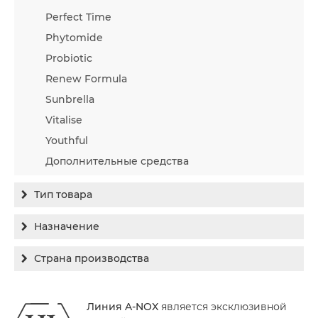
Perfect Time
Phytomide
Probiotic
Renew Formula
Sunbrella
Vitalise
Youthful
Дополнительные средства
Тип товара
Бальзам
Назначение
Гель
Гиперпигментация
Страна производства
Концентрат
Для жирной кожи
Израиль
Крем
Заживление
Линия A-NOX
является эксклюзивной
Канада
Крем солнцезащитный