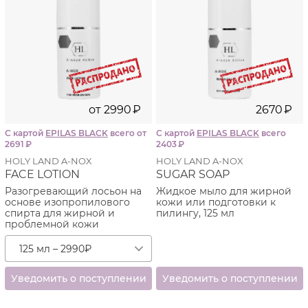
от
2990
₽
2670
₽
С картой
EPILAS BLACK
всего от
С картой
EPILAS BLACK
всего
2691
₽
2403
₽
HOLY LAND A-NOX
HOLY LAND A-NOX
FACE LOTION
SUGAR SOAP
Разогревающий лосьон на
Жидкое мыло для жирной
основе изопропилового
кожи или подготовки к
спирта для жирной и
пилингу, 125 мл
проблемной кожи
125 мл – 2990
₽