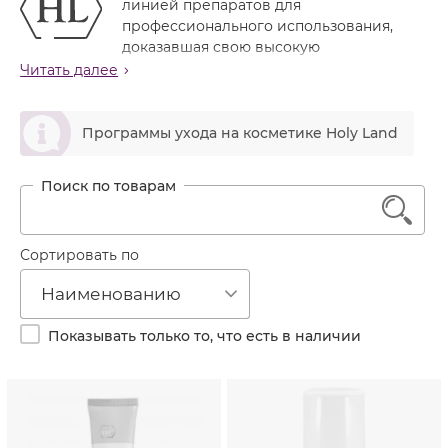
линией препаратов для
Лечение акне
Россия
Крем тональный
профессионального использования,
Обновление кожи
доказавшая свою высокую
Лосьон
эффективность в случаях средне-тяжелого и
Читать далее
Очищение
тяжелого течения угревой болезни. Препараты
Маска
Постакне
линии обладают выраженным дезинфицирующим,
ဆ
Мусс
противовоспалительным, себостатическим
Программы ухода на косметике Holy Land
Против морщин
действием, препятствуют развитию вторичной
Мыло
Противовозрастной
инфекции, рассасывают глубокие болезненные
Набор косметики
инфильтраты, сокращают поры, уменьшают частоту и
Увлажнение
1
выраженность рецидивов, сочетаются с
Пилинг
дерматологическими методами лечения акне.
Пудра
Сортировать по
Назначение линии
Салфетки
Очищение и дезинфекция кожи
Наименованию
Купирование воспаления
Сыворотка
Устранение гиперкератоза
Показывать только то, что есть в наличии
Шампунь
Улучшение микроциркуляции и кожного
метаболизма, рассасывание инфильтратов
Эмульсия
Поглощение избытков кожного сала, устранение
сального блеска
Создание антисептических условий при