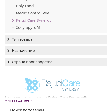
Holy Land
Medic Control Peel
RejudiCare Synergy
Хочу другой!
Тип товара
Бальзам
Назначение
Гель
Гиперпигментация
Страна производства
Концентрат
Для жирной кожи
Израиль
Крем
Заживление
Канада
Крем солнцезащитный
Лечение акне
Россия
Крем тональный
Обновление кожи
Лосьон
Производитель марки
RejudiCare Synergy™
—
Читать далее
Очищение
канадская фармацевтическая компания с
Маска
многолетним опытом работы на международных
Постакне