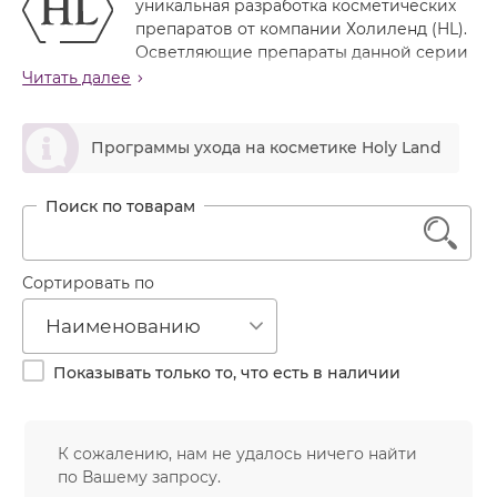
уникальная разработка косметических
Лечение акне
Россия
Крем тональный
препаратов от компании Холиленд (HL).
Обновление кожи
Осветляющие препараты данной серии
Лосьон
эффективно борются с повреждениями кожи такими
Читать далее
Очищение
как: различные виды пигментации, старение кожи в
Маска
Постакне
следствии солнечного облучения и негативного
ဆ
Мусс
воздействия окружающей среды.
Программы ухода на косметике Holy Land
Против морщин
Мыло
При создании препаратов использованы
Противовозрастной
классические и инновационные осветляющие
Набор косметики
Увлажнение
1
ингредиенты, которые действуют на разные звенья
Пилинг
формирования гиперпигментации. Сочетание
ингредиентов с разным механизмом действия
Пудра
Сортировать по
повышает эффективность препаратов и приводит к
Салфетки
более заметному отбеливанию.
Наименованию
Сыворотка
Обратите внимание, что в линии DERMALIGHT, в
Показывать только то, что есть в наличии
отличие от старой отбеливающей линии WHITENING,
Шампунь
сыворотка активнее крема, поэтому сначала в
Эмульсия
домашний уход назначается отбеливающий крем.
Крем наносится один раз в день на пигментные пятна
К сожалению, нам не удалось ничего найти
или на всю поверхность кожи, если нужно ее
по Вашему запросу.
осветлить в целом. Отбеливающий эффект начинает