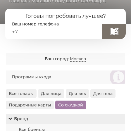
Главная
›
Магазин
›
Holy Land
› Dermalight
Готовы попробовать лучшее?
+7
Ваш город:
Москва
စ
Программы ухода
Все товары
Для лица
Для век
Для тела
Подарочные карты
Со скидкой
Бренд
Все бренды