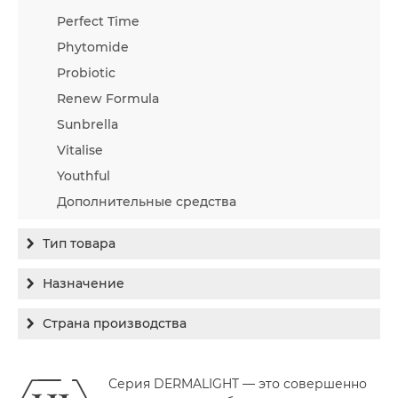
Perfect Time
Phytomide
Probiotic
Renew Formula
Sunbrella
Vitalise
Youthful
Дополнительные средства
Тип товара
Бальзам
Назначение
Гель
Гиперпигментация
Страна производства
Концентрат
Для жирной кожи
Израиль
Крем
Заживление
Серия DERMALIGHT — это совершенно
Канада
Крем солнцезащитный