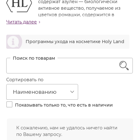
содержат азулен — биологически
Лечение акне
Россия
Крем тональный
активное вещество, получаемое из
Обновление кожи
цветков ромашки, содержится в
Лосьон
препаратах линии в высокой концентрации и
Читать далее
Очищение
обусловливает ее голубой цвет.
Маска
Постакне
ဆ
Действует как природный антисептик, успокаивает,
Мусс
Программы ухода на косметике Holy Land
Против морщин
снимает раздражение, предотвращает расширение
Мыло
мелких сосудов. Применяется в программах ухода за
Противовозрастной
сухой, чувствительной, раздраженной, склонной к
Набор косметики
Увлажнение
1
куперозу и аллергическим реакциям кожей.
Пилинг
Препараты линии Azulene можно комбинировать с
любой линией Holy Land.
Пудра
Сортировать по
Назначение линии
Салфетки
Наименованию
Успокаивает кожу, снимает раздражение
Сыворотка
Устраняет сухость и шелушение
Показывать только то, что есть в наличии
Ослабляет аллергические реакции
Шампунь
Уменьшает воспаления, ускоряет заживление
Эмульсия
повреждений кожи
Стимулирует процессы регенерации эпидермиса
К сожалению, нам не удалось ничего найти
Предотвращает расширение мелких сосудов
по Вашему запросу.