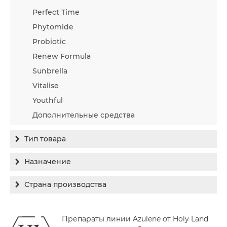
Perfect Time
Phytomide
Probiotic
Renew Formula
Sunbrella
Vitalise
Youthful
Дополнительные средства
Тип товара
Бальзам
Назначение
Гель
Гиперпигментация
Страна производства
Концентрат
Для жирной кожи
Израиль
Крем
Заживление
Препараты линии Azulene от Holy Land
Канада
Крем солнцезащитный