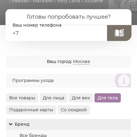
Главная
›
Магазин
›
Holy Land
› Azulene
Готовы попробовать лучшее?
+7
Ваш город:
Москва
စ
Программы ухода
Все товары
Для лица
Для век
Для тела
Подарочные карты
Со скидкой
Бренд
Все бренды