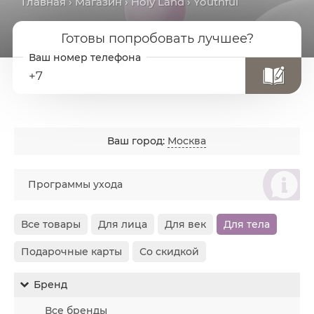
Главная
›
Магазин
›
Holy Land
› Youthful
Готовы попробовать лучшее?
+7
Ваш город:
Москва
စ
Программы ухода
Все товары
Для лица
Для век
Для тела
Подарочные карты
Со скидкой
Бренд
Все бренды