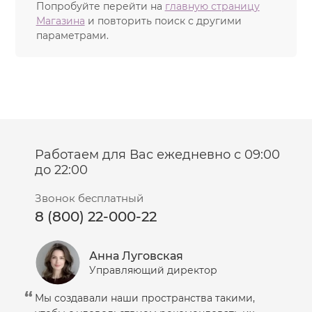
зеленого чая, гингко билоба, женьшеня, фенхеля,
Попробуйте перейти на
главную страницу
мелиссы, тысячелистника, солодки. Активно
Магазина
и повторить поиск с другими
действующие вещества обладают
параметрами.
противовоспалительным и антисеборейным
действием, сокращают поры, улучшают качество
кожи, выравнивают ее текстуру.
Работаем для Вас ежедневно с 09:00
до 22:00
Звонок бесплатный
8 (800) 22-000-22
Анна Луговская
Управляющий директор
Мы создавали наши пространства такими,