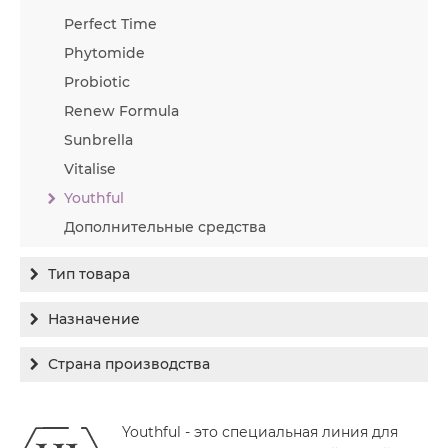
Perfect Time
Phytomide
Probiotic
Renew Formula
Sunbrella
Vitalise
Youthful
Дополнительные средства
Тип товара
Бальзам
Назначение
Гель
Гиперпигментация
Страна производства
Концентрат
Для жирной кожи
Израиль
Крем
Заживление
Youthful - это специальная линия для
Канада
Крем солнцезащитный