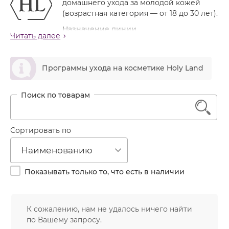
домашнего ухода за молодой кожей
Лечение акне
Россия
Крем тональный
(возрастная категория — от 18 до 30 лет).
Обновление кожи
Лосьон
Назначение линии
Читать далее
Очищение
Восстановление кожи после терапевтического
Маска
лечения акне в перерывах между курсами
Постакне
ဆ
процедур
Мусс
Программы ухода на косметике Holy Land
Против морщин
Профилактика обострений угревой болезни за
Мыло
счет улучшения качества кожи
Противовозрастной
Противовоспалительное, антисеборейное
Набор косметики
Увлажнение
1
действие, сокращение пор
Пилинг
Активные ингредиенты линии
Пудра
Сортировать по
В состав линии входит уникальный компонент —
«кровь дракона»
— смола растущего в тропических
Салфетки
Наименованию
лесах Амазонки драконового дерева, которая
Сыворотка
обладает сильным антибактериальным и
Показывать только то, что есть в наличии
стягивающим действием, а также стимулирует синтез
Шампунь
коллагена и улучшает регенерацию кожи.
Эмульсия
Кроме этого, препараты линии содержат тщательно
К сожалению, нам не удалось ничего найти
подобранные экстракты лекарственных растений:
по Вашему запросу.
эхинацеи, ромашки, арники, календулы, гаммамелиса,