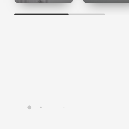
способствует регенерации клеток, регулирует
уровень влаги, защищая кожу от обезвоживания,
усиливает циркуляцию крови, обладает
питательными свойствами.
Аминокислоты (серин, глицин)
эффективно
увлажняют, стимулируют процессы регенерации и
обновления кожи.
Глюкоза
— «виноградный сахар», одно из основных
веществ водно-солевого и углеводного обмена,
источник энергии в клетке. Обладает способностью
удерживать воду, благодаря чему предохраняет кожу
от образования морщин.