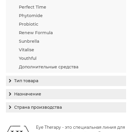
Perfect Time
Phytomide
Probiotic
Renew Formula
Sunbrella
Vitalise
Youthful
Дополнительные средства
Тип товара
Бальзам
Назначение
Гель
Гиперпигментация
Страна производства
Концентрат
Для жирной кожи
Израиль
Крем
Заживление
Eye Therapy - это специальная линия для
Канада
Крем солнцезащитный