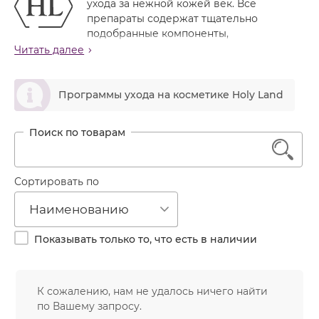
ухода за нежной кожей век. Все
Лечение акне
Россия
Крем тональный
препараты содержат тщательно
Обновление кожи
подобранные компоненты,
Лосьон
ухаживающие и восстанавливающие кожу вокруг
Читать далее
Очищение
глаз. Подходит даже для чувствительной кожи век.
Маска
Постакне
ဆ
Назначение линии
Мусс
Программы ухода на косметике Holy Land
Против морщин
Обеспечивает комплексный уход за кожей вокруг
Мыло
глаз
Противовозрастной
Успокаивает кожу век, уменьшает отечность и
Набор косметики
Увлажнение
1
признаки усталости
Пилинг
Увлажняет, питает и восстанавливает кожу вокруг
глаз
Пудра
Сортировать по
Осветляет гиперпигментации, темные круги под
Салфетки
глазами
Наименованию
Подтягивает веки, разглаживает морщинки
Сыворотка
Повышает эластичность кожи, тонизирует и
Показывать только то, что есть в наличии
Шампунь
освежает кожу
Серия эффективна для ухода за кожей век после
Эмульсия
операций блефаропластики
К сожалению, нам не удалось ничего найти
Активные ингредиенты линии
по Вашему запросу.
Экстракт зеленого чая
содержит витамины С, К, РР