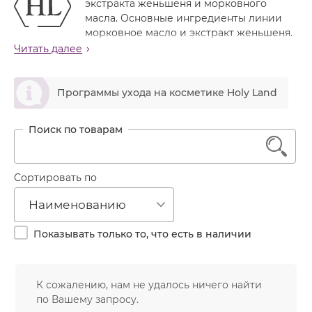
экстракта женьшеня и морковного
Лечение акне
Россия
Крем тональный
масла. Основные ингредиенты линии
Обновление кожи
морковное масло и экстракт женьшеня.
Лосьон
Препараты линии способствуют повышению
Читать далее
Очищение
устойчивости кожи к отрицательным факторам
Маска
Постакне
окружающей среды, обладают обновляющим,
ဆ
Мусс
антиоксидантным, адаптогенным действиями.
Программы ухода на косметике Holy Land
Против морщин
Мыло
Морковное масло
содержит витамины (провитамин
Противовозрастной
А, B, C, D, E) и до 80% олеиновой кислоты, повышает
Набор косметики
Увлажнение
1
эластичность кожи, смягчает обезвоженную, сухую
Пилинг
кожу, разглаживает морщинки, обладает
регенерирующим действием.
Пудра
Сортировать по
Экстракт женьшеня
защищает кожу от
Салфетки
Наименованию
обезвоживания, регулирует уровень влаги, улучшает
Сыворотка
регенерацию клеток, обладает питательными
Показывать только то, что есть в наличии
свойствами, усиливает циркуляцию крови, содержит
Шампунь
витамины (С, группы В, фолиевая, никотиновая,
Эмульсия
пантотеновая кислоты), полисахариды, эфирные
масла, пектин, пептиды, слизи, смолы, свободные
К сожалению, нам не удалось ничего найти
аминокислоты, микро- и макроэлементы.
по Вашему запросу.