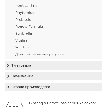
Perfect Time
Phytomide
Probiotic
Renew Formula
Sunbrella
Vitalise
Youthful
Дополнительные средства
Тип товара
Бальзам
Назначение
Гель
Гиперпигментация
Страна производства
Концентрат
Для жирной кожи
Израиль
Крем
Заживление
Ginseng & Carrot - это серия на основе
Канада
Крем солнцезащитный