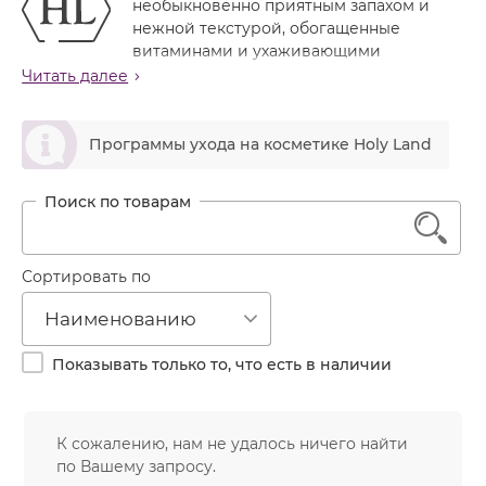
необыкновенно приятным запахом и
Лечение акне
Россия
Крем тональный
нежной текстурой, обогащенные
Обновление кожи
витаминами и ухаживающими
Лосьон
компонентами.
Читать далее
Очищение
Маска
Постакне
ဆ
Мусс
Программы ухода на косметике Holy Land
Против морщин
Мыло
Противовозрастной
Набор косметики
Увлажнение
1
Пилинг
Пудра
Сортировать по
Салфетки
Наименованию
Сыворотка
Показывать только то, что есть в наличии
Шампунь
Эмульсия
К сожалению, нам не удалось ничего найти
по Вашему запросу.