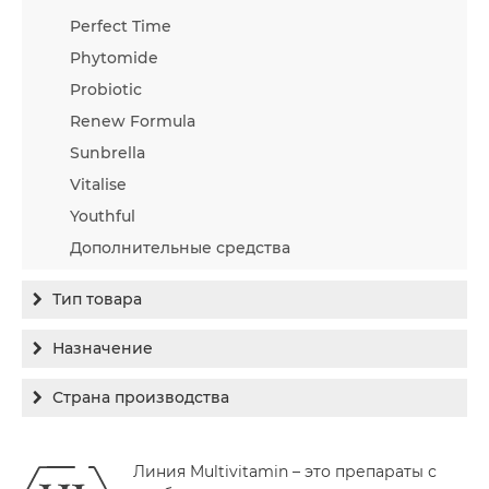
Perfect Time
Phytomide
Probiotic
Renew Formula
Sunbrella
Vitalise
Youthful
Дополнительные средства
Тип товара
Бальзам
Назначение
Гель
Гиперпигментация
Страна производства
Концентрат
Для жирной кожи
Израиль
Крем
Заживление
Линия Multivitamin – это препараты с
Канада
Крем солнцезащитный