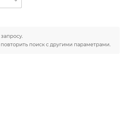
ю
, в том числе рассасывание гематом
 запросу.
 повторить поиск с другими параметрами.