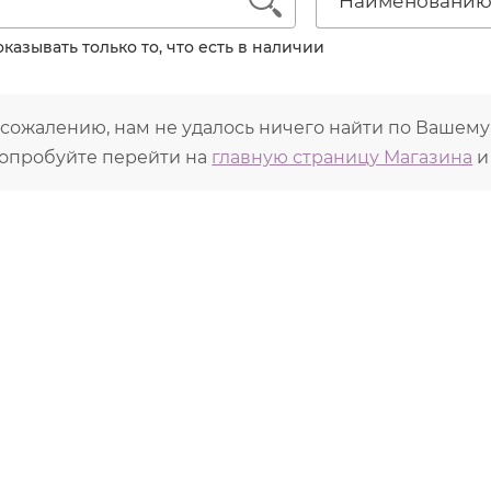
1
Наименовани
убокое увлажнение и лифтинг кожи тела
равнивание текстуры и цвета кожи
казывать только то, что есть в наличии
ррекция постакне в области шеи, груди и спины
сстановление после липосакции и абдоминопластики
иняков) после травм
 сожалению, нам не удалось ничего найти по Вашему
опробуйте перейти на
главную страницу Магазина
и