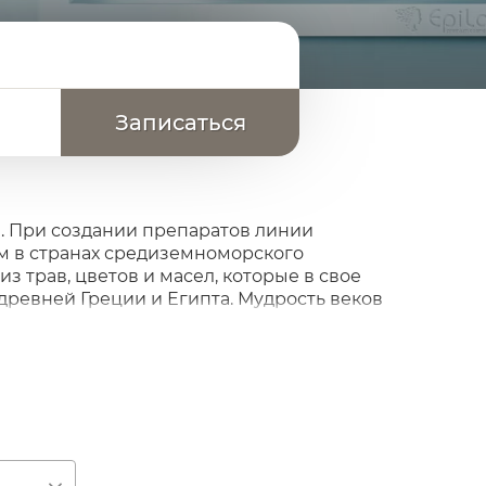
ла. При создании препаратов линии
ом в странах средиземноморского
 трав, цветов и масел, которые в свое
ревней Греции и Египта. Мудрость веков
и теперь каждая женщина может
. Линия включает в себя все необходимые
ивного ухода за кожей тела в домашних