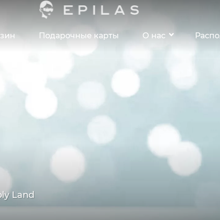
зин
Подарочные карты
О нас
Расп
ly Land