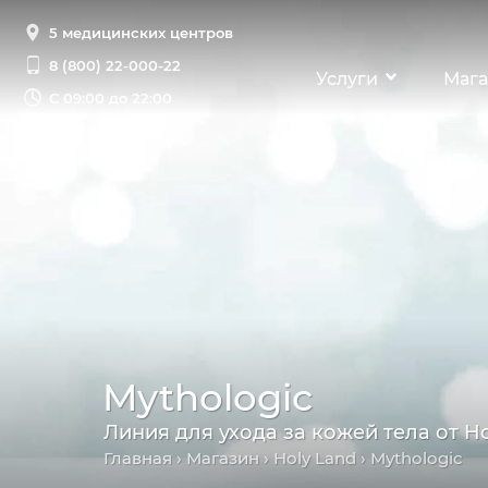
5 медицинских центров
8 (800) 22-000-22
Услуги
Мага
С
09:00 до 22:00
Mythologic
Линия для ухода за кожей тела от Ho
Главная
›
Магазин
›
Holy Land
› Mythologic