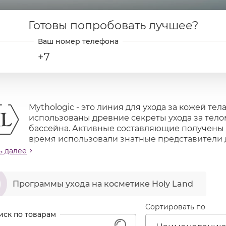
Готовы попробовать лучшее?
+7
Mythologic - это линия для ухода за кожей те
использованы древние секреты ухода за тел
бассейна. Активные составляющие получены из
время использовали знатные представители д
плелась с научными достижениями современности, 
ь далее
вствовать себя богиней, нежащейся в райских садах
араты для проведения SPA процедур, а также эффект
ဆ
иях.
Программы ухода на косметике Holy Land
ачение линии
Сортировать по
гулярный уход и профилактика старения кожи
офилактика и коррекция целлюлита