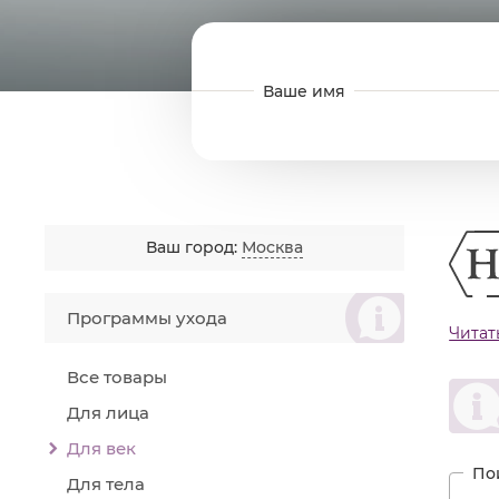
Ваш город:
Москва
စ
Программы ухода
пере
Читат
почу
Все товары
преп
услов
Для лица
Назн
Для век
Ре
Пр
Для тела