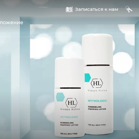
A
B
Записаться к нам
оложение