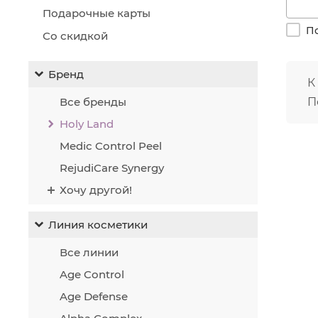
Гл
Подарочные карты
Вы
По
Ко
Со скидкой
Во
(с
Бренд
К
Все бренды
П
Holy Land
Medic Control Peel
RejudiCare Synergy
Хочу другой!
Линия косметики
Все линии
Age Control
Age Defense