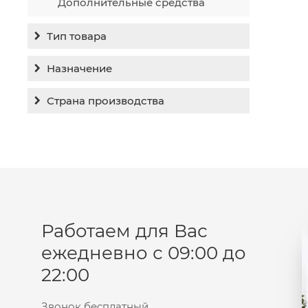
Дополнительные средства
Тип товара
Бальзам
Назначение
Гель
Гиперпигментация
Страна производства
Концентрат
Для жирной кожи
Израиль
Крем
Заживление
Канада
Крем солнцезащитный
Лечение акне
Россия
Крем тональный
Обновление кожи
Лосьон
Очищение
Маска
Работаем для Вас
Постакне
Мусс
ежедневно с 09:00 до
Против морщин
Мыло
22:00
Противовозрастной
Набор косметики
Увлажнение
Пилинг
Звонок бесплатный