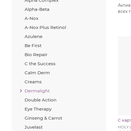
Alpha Complex
Актив
Alpha-Beta
всех 
A-Nox
A-Nox Plus Retinol
Azulene
Be First
Bio Repair
C the Success
Calm Derm
Creams
Dermalight
Double Action
Eye Therapy
Ginseng & Carrot
С кар
Juvelast
HOLY 