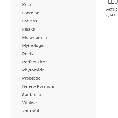
ILL
Kukui
Актив
Lactolan
для в
Lotions
Masks
Multivitamin
Mythologic
Peels
Perfect Time
Phytomide
Probiotic
Renew Formula
Sunbrella
Vitalise
Youthful