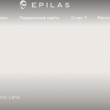
зин
Подарочные карты
О нас
Расп
oly Land