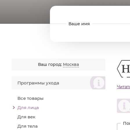
Ваш город:
Москва
စ
Программы ухода
возд
Читат
При 
Все товары
ингр
ингр
Для лица
боле
Для век
Обра
Для тела
WHIT