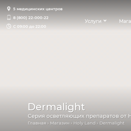
5 медицинских центров
8 (800) 22-000-22
Услуги
Мага
С
09:00 до 22:00
Dermalight
Серия осветляющих препаратов от H
Главная
›
Магазин
›
Holy Land
› Dermalight