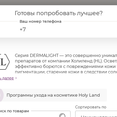
Готовы попробовать лучшее?
+7
Серия DERMALIGHT — это совершенно уникал
препаратов от компании Холиленд (HL). Осв
эффективно борются с повреждениями кожи 
пигментации, старение кожи в следствии сол
ействия окружающей среды.
ь далее
создании препаратов использованы классические 
ဆ
едиенты, которые действуют на разные звенья фор
Программы ухода на косметике Holy Land
едиентов с разным механизмом действия повышает 
е заметному отбеливанию.
Сортировать по
тите внимание, что в линии DERMALIGHT, в отличие
ENING, сыворотка активнее крема, поэтому сначала 