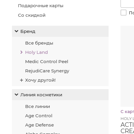
отбе
Подарочные карты
пове
По
Со скидкой
чаще 
меся
пигм
Бренд
пятна
Все бренды
Крем
пере
Holy Land
коли
Medic Control Peel
Для 
RejudiCare Synergy
можн
смыв
Хочу другой!
врем
Линия косметики
Все линии
С кар
Age Control
HOLY 
ACT
Age Defense
CRE