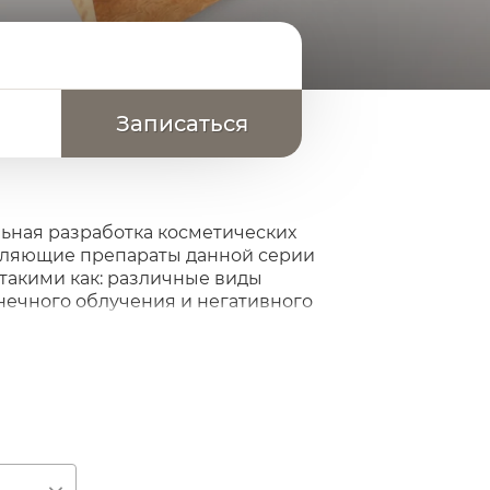
ьная разработка косметических
етляющие препараты данной серии
такими как: различные виды
нечного облучения и негативного
и инновационные осветляющие
мирования гиперпигментации. Сочетание
эффективность препаратов и приводит к
 от старой отбеливающей линии
в домашний уход назначается