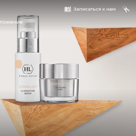
A
B
Записаться к нам
оложение