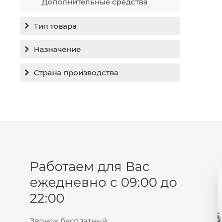
Дополнительные средства
Тип товара
Бальзам
Назначение
Гель
Гиперпигментация
Страна производства
Концентрат
Для жирной кожи
Израиль
Крем
Заживление
Канада
Крем солнцезащитный
Лечение акне
Россия
Крем тональный
Обновление кожи
Лосьон
Очищение
Маска
Работаем для Вас
Постакне
Мусс
ежедневно с 09:00 до
Против морщин
Мыло
22:00
Противовозрастной
Набор косметики
Увлажнение
Пилинг
Звонок бесплатный