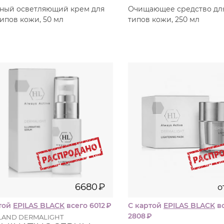
ный осветляющий крем для
Очищающее средство для
типов кожи, 50 мл
типов кожи, 250 мл
30
50
мл
м
6680
₽
312
250
838
6680
₽
о
той
EPILAS BLACK
всего 6012
₽
С картой
EPILAS BLACK
вс
2808
₽
LAND DERMALIGHT