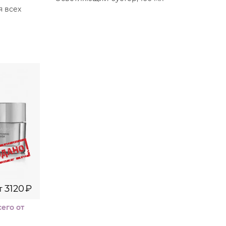
 всех
л
0
₽
мл
0
₽
3120
₽
т
его от