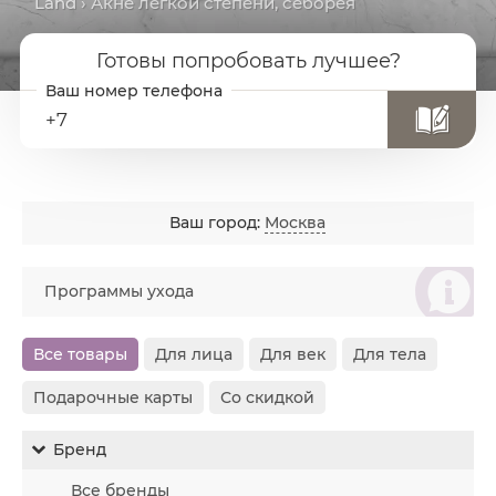
Land
› Акне легкой степени, себорея
Готовы попробовать лучшее?
+7
Ваш город:
Москва
စ
Программы ухода
Все товары
Для лица
Для век
Для тела
Подарочные карты
Со скидкой
Бренд
Все бренды