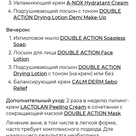
Увлажняющий крем
A-NOX Hydratant Cream
Препараты
Holy Land
отвечают всем требованиям,
Подсушивающий лосьон с тоном
DOUBLE
предъявляемым к современным косметическим
ACTION Drying Lotion Demi Make-Up
средствам — высокое качество и эффективность,
надежность, безопасность и экологичность, быстрый
Вечером:
и продолжительный результат.
Ихтиоловое мыло
DOUBLE ACTION Soapless
Soap
Лосьон для лица
DOUBLE ACTION Face
Lotion
Подсушивающий лосьон
DOUBLE ACTION
Drying Lotion
с тоном (на крем) или без
Балансирующий крем
CALM DERM Sebo
Relief
Дополнительный уход:
2 раза в неделю пилинг-
крем
LACTOLAN Peeling Cream
в сочетании с
сокращающей маской
DOUBLE ACTION Mask
Лечение акне, в том числе в легкой форме,
часто требует комплексного подхода. Для
наилучшего результата необходима