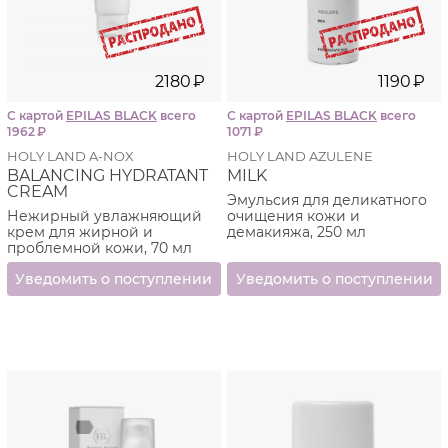
2180
₽
1190
₽
С картой
EPILAS BLACK
всего
С картой
EPILAS BLACK
всего
1962
₽
1071
₽
HOLY LAND A-NOX
HOLY LAND AZULENE
BALANCING HYDRATANT
MILK
CREAM
Эмульсия для деликатного
Нежирный увлажняющий
очищения кожи и
крем для жирной и
демакияжа, 250 мл
проблемной кожи, 70 мл