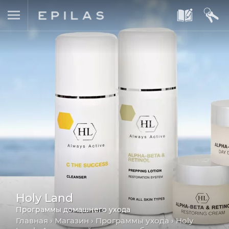
A
B
Holy Land
Программы домашнего ухода
Главная
›
Магазин
›
Программы ухода
›
Holy