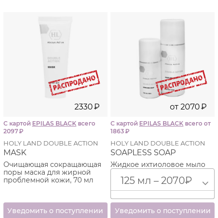
2330
₽
от
2070
₽
С картой
EPILAS BLACK
всего
С картой
EPILAS BLACK
всего от
2097
₽
1863
₽
HOLY LAND DOUBLE ACTION
HOLY LAND DOUBLE ACTION
MASK
SOAPLESS SOAP
Очищающая сокращающая
Жидкое ихтиоловое мыло
поры маска для жирной
для проблемной кожи
125 мл – 2070
₽
проблемной кожи, 70 мл