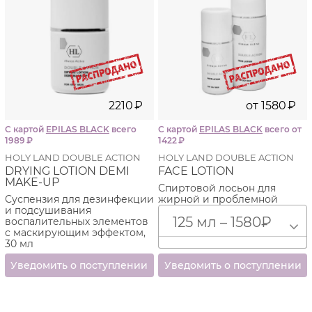
2210
₽
от
1580
₽
С картой
EPILAS BLACK
всего
С картой
EPILAS BLACK
всего от
1989
₽
1422
₽
HOLY LAND DOUBLE ACTION
HOLY LAND DOUBLE ACTION
DRYING LOTION DEMI
FACE LOTION
MAKE-UP
Спиртовой лосьон для
Суспензия для дезинфекции
жирной и проблемной
и подсушивания
кожи лица и тела
125 мл – 1580
₽
воспалительных элементов
с маскирующим эффектом,
30 мл