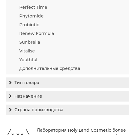
Perfect Time
Phytomide
Probiotic
Renew Formula
Sunbrella
Vitalise
Youthful
Дополнительные средства
Тип товара
Бальзам
Назначение
Гель
Гиперпигментация
Страна производства
Концентрат
Для жирной кожи
Израиль
Крем
Заживление
Лаборатория
Holy Land Cosmetic
более
Канада
Крем солнцезащитный