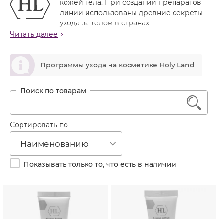
кожей тела. При создании препаратов
Лечение акне
Россия
Крем тональный
линии использованы древние секреты
Обновление кожи
ухода за телом в странах
Лосьон
средиземноморского бассейна. Активные
Читать далее
Очищение
составляющие получены из трав, цветов и масел,
Маска
Постакне
которые в свое время использовали знатные
ဆ
Мусс
представители древней Греции и Египта. Мудрость
Программы ухода на косметике Holy Land
Против морщин
веков переплелась с научными достижениями
Мыло
Противовозрастной
современности, и теперь каждая женщина может
Набор косметики
почувствовать себя богиней, нежащейся в райских
Увлажнение
1
садах. Линия включает в себя все необходимые
Пилинг
препараты для проведения SPA процедур, а также
Пудра
Сортировать по
эффективного ухода за кожей тела в домашних
условиях.
Салфетки
Наименованию
Назначение линии
Сыворотка
Регулярный уход и профилактика старения кожи
Показывать только то, что есть в наличии
Шампунь
Профилактика и коррекция целлюлита
Глубокое увлажнение и лифтинг кожи тела
Эмульсия
Выравнивание текстуры и цвета кожи
Коррекция постакне в области шеи, груди и
спины