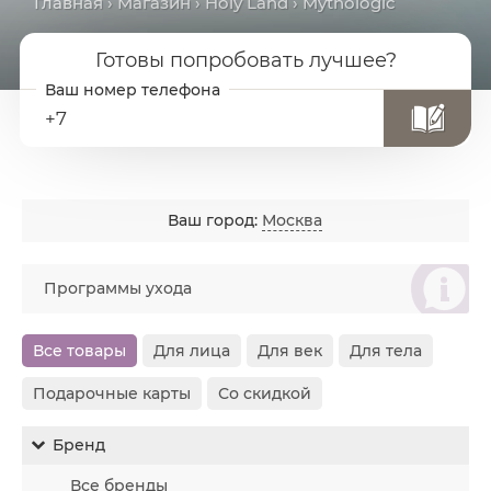
Главная
›
Магазин
›
Holy Land
› Mythologic
Готовы попробовать лучшее?
+7
Ваш город:
Москва
စ
Программы ухода
Все товары
Для лица
Для век
Для тела
Подарочные карты
Со скидкой
Бренд
Все бренды