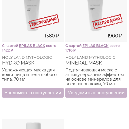
Восстановление после липосакции и
абдоминопластики, в том числе рассасывание
гематом (синяков) после травм
1580
₽
1900
₽
С картой
EPILAS BLACK
всего
С картой
EPILAS BLACK
всего
1422
₽
1710
₽
HOLY LAND MYTHOLOGIC
HOLY LAND MYTHOLOGIC
HYDRO MASK
MINERAL MASK
Увлажняющая маска для
Подтягивающая маска с
кожи лица и тела любого
антикуперозным эффектом
типа, 70 мл
на основе минералов для
всех типов кожи, 70 мл