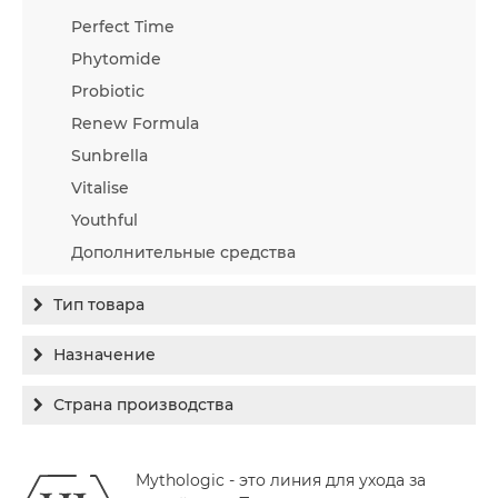
Perfect Time
Phytomide
Probiotic
Renew Formula
Sunbrella
Vitalise
Youthful
Дополнительные средства
Тип товара
Бальзам
Назначение
Гель
Гиперпигментация
Страна производства
Концентрат
Для жирной кожи
Израиль
Крем
Заживление
Mythologic - это линия для ухода за
Канада
Крем солнцезащитный