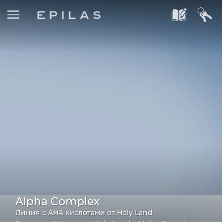
A
B
Alpha Complex
Линия с AHA кислотами от Holy Land