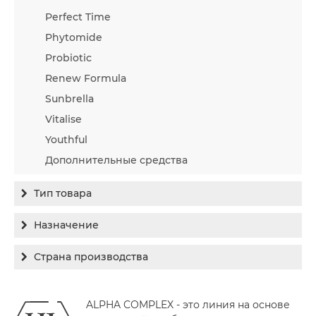
Perfect Time
Phytomide
Probiotic
Renew Formula
Sunbrella
Vitalise
Youthful
Дополнительные средства
Тип товара
Бальзам
Назначение
Гель
Гиперпигментация
Страна производства
Концентрат
Для жирной кожи
Израиль
Крем
Заживление
ALPHA COMPLEX - это линия на основе
Канада
Крем солнцезащитный