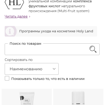
уникальной комбинации
комплекса
Лечение акне
Россия
Крем тональный
фруктовых кислот
натурального
Обновление кожи
происхождения (Multi-fruit system)
Лосьон
обладает широким спектром действия, в различных
Читать далее
Очищение
сочетаниях предназначена для всех типов кожи, дает
Маска
Постакне
быстрый и заметный результат, используется в том
ဆ
Мусс
числе для подготовки кожи к пилингам и
Программы ухода на косметике Holy Land
Против морщин
пластическим операциям.
Мыло
Противовозрастной
Назначение линии
Набор косметики
Увлажнение
1
Мягкое отшелушивание рогового слоя,
Пилинг
устранение гиперкератоза.
Выравнивание цвета и текстуры кожи, осветление
Пудра
Сортировать по
гиперпигментаций любого происхождения.
Салфетки
Повышение тонуса и естественной
Наименованию
увлажненности кожи.
Сыворотка
Смягчение кожи, разглаживание поверхностных
Показывать только то, что есть в наличии
Шампунь
морщин.
Стимуляция синтеза эластина и коллагена
Эмульсия
(профилактика старения, улучшение эластичности
и текстуры кожи).
Сокращение пор, нормализация функции сальных