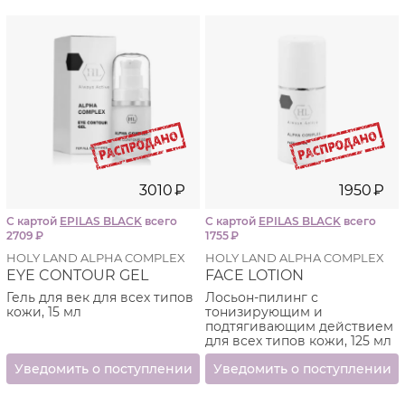
Маликовая (яблочная)
кислота (Malic Acid) помимо
отшелушивающего и увлажняющего действия
усиливает клеточный метаболизм.
Тартаровая (винная)
кислота (Tartaric Acid) из
винограда обладает отшелушивающим и
отбеливающим действием.
Препараты не содержат жиров и других
компонентов, снижающих активность альфа-
гидроксильных кислот.
3010
₽
1950
₽
С картой
EPILAS BLACK
всего
С картой
EPILAS BLACK
всего
2709
₽
1755
₽
HOLY LAND ALPHA COMPLEX
HOLY LAND ALPHA COMPLEX
EYE CONTOUR GEL
FACE LOTION
Гель для век для всех типов
Лосьон-пилинг с
кожи, 15 мл
тонизирующим и
подтягивающим действием
для всех типов кожи, 125 мл