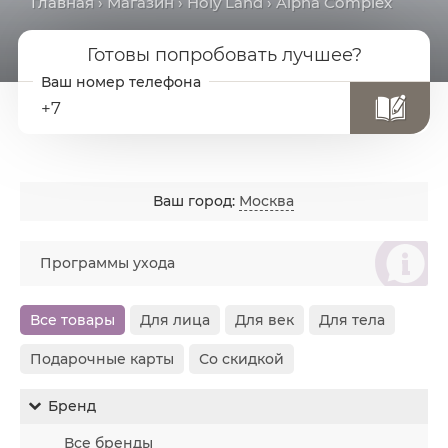
Главная
›
Магазин
›
Holy Land
› Alpha Complex
Готовы попробовать лучшее?
+7
Ваш город:
Москва
စ
Программы ухода
Все товары
Для лица
Для век
Для тела
Подарочные карты
Со скидкой
Бренд
Все бренды