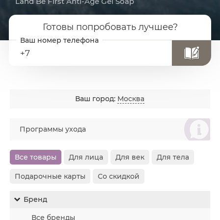
Land Be First Anti-Age Gel Soap
Готовы попробовать лучшее?
+7
Ваш город:
Москва
စ
Программы ухода
Все товары
Для лица
Для век
Для тела
Подарочные карты
Со скидкой
Бренд
Все бренды