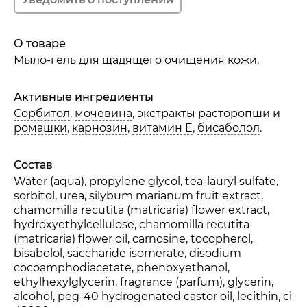
О товаре
Мыло-гель для щадящего очищения кожи.
Активные ингредиенты
Сорбитол
,
мочевина
, экстракты расторопши и
ромашки
,
карнозин
,
витамин E
,
бисаболол
.
Состав
Water (aqua), propylene glycol, tea-lauryl sulfate,
sorbitol, urea, silybum marianum fruit extract,
chamomilla recutita (matricaria) flower extract,
hydroxyethylcellulose, chamomilla recutita
(matricaria) flower oil, carnosine, tocopherol,
bisabolol, saccharide isomerate, disodium
cocoamphodiacetate, phenoxyethanol,
ethylhexylglycerin, fragrance (parfum), glycerin,
alcohol, peg-40 hydrogenated castor oil, lecithin, ci