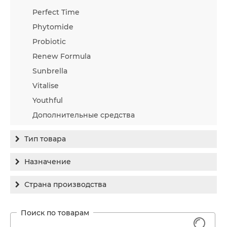
Perfect Time
Phytomide
Probiotic
Renew Formula
Sunbrella
Vitalise
Youthful
Дополнительные средства
Тип товара
Бальзам
Назначение
Гель
Гиперпигментация
Страна производства
Концентрат
Для жирной кожи
Израиль
Крем
Заживление
Канада
1
Крем солнцезащитный