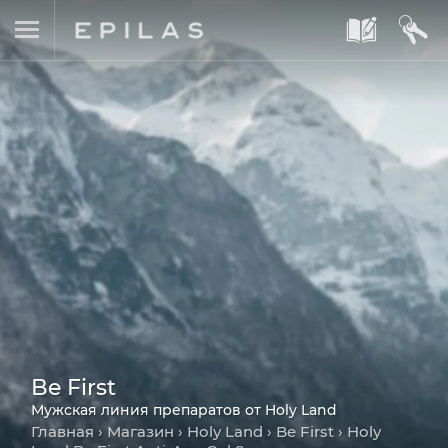
A
B
Be First
Мужская линия препаратов от Holy Land
Главная
›
Магазин
›
Holy Land
›
Be First
› Holy