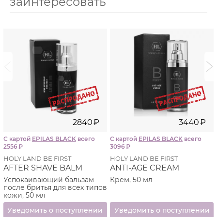
заинтересовать
i
i
2840
₽
3440
₽
С картой
EPILAS BLACK
всего
С картой
EPILAS BLACK
всего
2556
₽
3096
₽
HOLY LAND BE FIRST
HOLY LAND BE FIRST
AFTER SHAVE BALM
ANTI-AGE CREAM
Успокаивающий бальзам
Крем, 50 мл
после бритья для всех типов
кожи, 50 мл