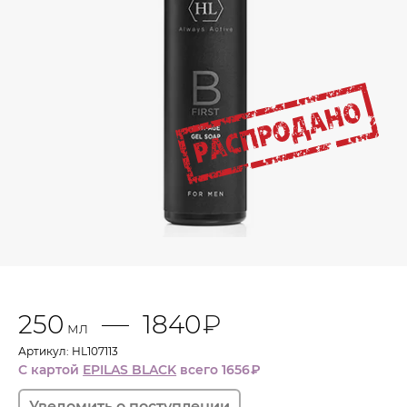
250
1840
₽
мл
Артикул: HL107113
С картой
EPILAS BLACK
всего 1656
₽